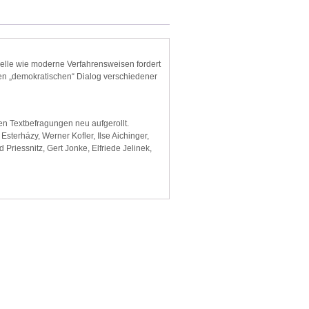
nelle wie moderne Verfahrensweisen fordert
den „demokratischen“ Dialog verschiedener
en Textbefragungen neu aufgerollt.
sterházy, Werner Kofler, Ilse Aichinger,
 Priessnitz, Gert Jonke, Elfriede Jelinek,