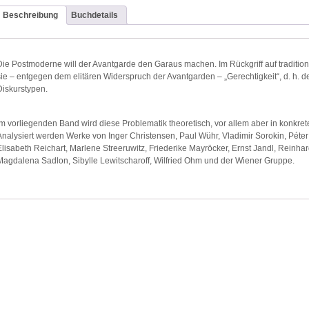
Beschreibung
Buchdetails
Die Postmoderne will der Avantgarde den Garaus machen. Im Rückgriff auf traditio
sie – entgegen dem elitären Widerspruch der Avantgarden – „Gerechtigkeit“, d. h. 
Diskurstypen.
Im vorliegenden Band wird diese Problematik theoretisch, vor allem aber in konkret
Analysiert werden Werke von Inger Christensen, Paul Wühr, Vladimir Sorokin, Péter E
Elisabeth Reichart, Marlene Streeruwitz, Friederike Mayröcker, Ernst Jandl, Reinhard
Magdalena Sadlon, Sibylle Lewitscharoff, Wilfried Ohm und der Wiener Gruppe.