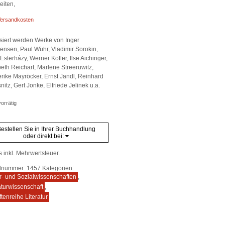
eiten,
ersandkosten
siert werden Werke von Inger
tensen, Paul Wühr, Vladimir Sorokin,
Esterházy, Werner Kofler, Ilse Aichinger,
beth Reichart, Marlene Streeruwitz,
erike Mayröcker, Ernst Jandl, Reinhard
nitz, Gert Jonke, Elfriede Jelinek u.a.
orrätig
estellen Sie in Ihrer Buchhandlung
oder direkt bei:
s inkl. Mehrwertsteuer.
elnummer:
1457
Kategorien:
r- und Sozialwissenschaften
,
aturwissenschaft
,
ftenreihe Literatur