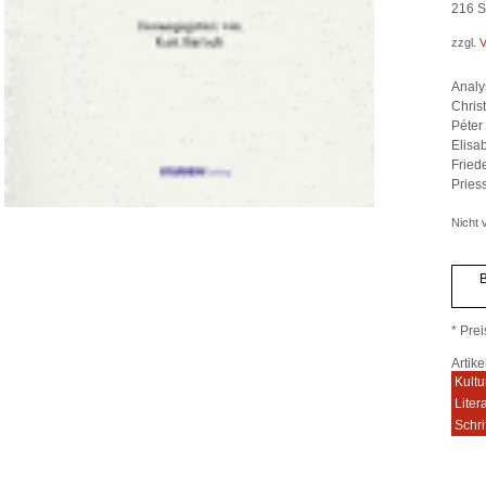
216
S
zzgl.
V
Analy
Chris
Péter 
Elisa
Fried
Priess
Nicht v
B
* Prei
Artik
Kultu
Liter
Schri