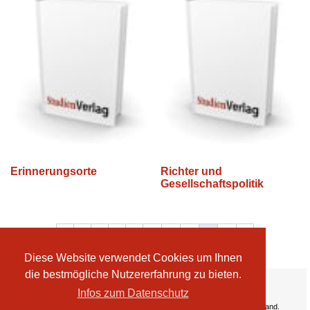
Erinnerungsorte
Richter und
Gesellschaftspolitik
←
1
2
3
…
27
28
29
30
31
→
Diese Website verwendet Cookies um Ihnen
die bestmögliche Nutzererfahrung zu bieten.
Ihre Vorteile:
Infos zum Datenschutz
Versandkosten
Wir liefern kostenlos ab EUR 50,- Bestellwert nach Österreich und Deutschland.