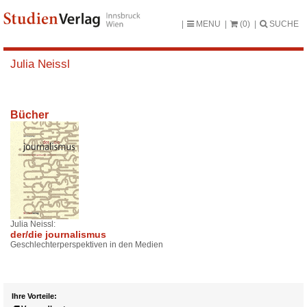
MENU
(0)
SUCHE
Julia Neissl
Bücher
Julia Neissl:
der/die journalismus
Geschlechterperspektiven in den Medien
Ihre Vorteile: