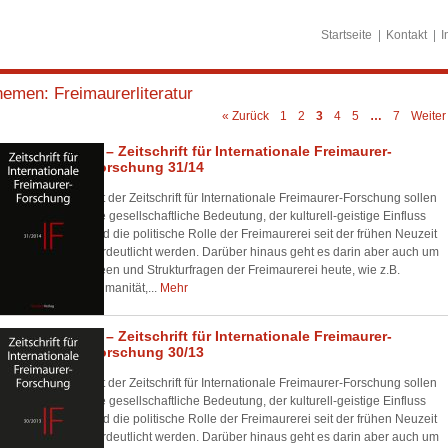
Startseite
Kontakt
I
hemen:
Freimaurerliteratur
« Zurück
1
2
3
4
5
…
7
Weiter
IF – Zeitschrift für Internationale Freimaurer-
Forschung 31/14
Mit der Zeitschrift für Internationale Freimaurer-Forschung sollen
die gesellschaftliche Bedeutung, der kulturell-geistige Einfluss
und die politische Rolle der Freimaurerei seit der frühen Neuzeit
verdeutlicht werden. Darüber hinaus geht es darin aber auch um
Ideen und Strukturfragen der Freimaurerei heute, wie z.B.
Humanität,...
Mehr
IF – Zeitschrift für Internationale Freimaurer-
Forschung 30/13
Mit der Zeitschrift für Internationale Freimaurer-Forschung sollen
die gesellschaftliche Bedeutung, der kulturell-geistige Einfluss
und die politische Rolle der Freimaurerei seit der frühen Neuzeit
verdeutlicht werden. Darüber hinaus geht es darin aber auch um