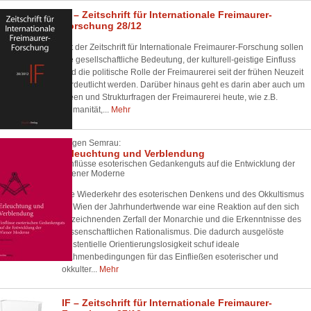
IF – Zeitschrift für Internationale Freimaurer-
Forschung 28/12
Mit der Zeitschrift für Internationale Freimaurer-Forschung sollen
die gesellschaftliche Bedeutung, der kulturell-geistige Einfluss
und die politische Rolle der Freimaurerei seit der frühen Neuzeit
verdeutlicht werden. Darüber hinaus geht es darin aber auch um
Ideen und Strukturfragen der Freimaurerei heute, wie z.B.
Humanität,...
Mehr
Eugen Semrau:
Erleuchtung und Verblendung
Einflüsse esoterischen Gedankenguts auf die Entwicklung der
Wiener Moderne
Die Wiederkehr des esoterischen Denkens und des Okkultismus
im Wien der Jahrhundertwende war eine Reaktion auf den sich
abzeichnenden Zerfall der Monarchie und die Erkenntnisse des
wissenschaftlichen Rationalismus. Die dadurch ausgelöste
existentielle Orientierungslosigkeit schuf ideale
Rahmenbedingungen für das Einfließen esoterischer und
okkulter...
Mehr
IF – Zeitschrift für Internationale Freimaurer-