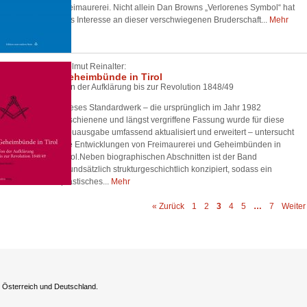
Freimaurerei. Nicht allein Dan Browns „Verlorenes Symbol“ hat
das Interesse an dieser verschwiegenen Bruderschaft...
Mehr
Helmut Reinalter:
Geheimbünde in Tirol
Von der Aufklärung bis zur Revolution 1848/49
Dieses Standardwerk – die ursprünglich im Jahr 1982
erschienene und längst vergriffene Fassung wurde für diese
Neuausgabe umfassend aktualisiert und erweitert – untersucht
die Entwicklungen von Freimaurerei und Geheimbünden in
Tirol.Neben biographischen Abschnitten ist der Band
grundsätzlich strukturgeschichtlich konzipiert, sodass ein
plastisches...
Mehr
« Zurück
1
2
3
4
5
…
7
Weiter
h Österreich und Deutschland.