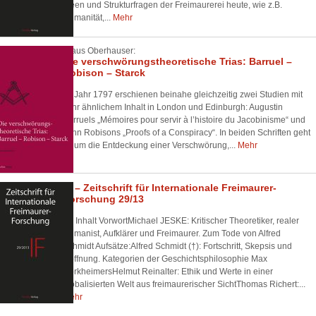
Ideen und Strukturfragen der Freimaurerei heute, wie z.B.
Humanität,...
Mehr
Claus Oberhauser:
Die verschwörungstheoretische Trias: Barruel –
Robison – Starck
Im Jahr 1797 erschienen beinahe gleichzeitig zwei Studien mit
sehr ähnlichem Inhalt in London und Edinburgh: Augustin
Barruels „Mémoires pour servir à l’histoire du Jacobinisme“ und
John Robisons „Proofs of a Conspiracy“. In beiden Schriften geht
es um die Entdeckung einer Verschwörung,...
Mehr
IF – Zeitschrift für Internationale Freimaurer-
Forschung 29/13
Inhalt VorwortMichael JESKE: Kritischer Theoretiker, realer
Humanist, Aufklärer und Freimaurer. Zum Tode von Alfred
Schmidt Aufsätze:Alfred Schmidt (†): Fortschritt, Skepsis und
Hoffnung. Kategorien der Geschichtsphilosophie Max
HorkheimersHelmut Reinalter: Ethik und Werte in einer
globalisierten Welt aus freimaurerischer SichtThomas Richert:...
Mehr