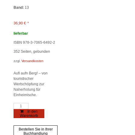
Band:
13
36,90
€
*
lieferbar
ISBN 978-3-7065-6492-2
352
Seiten, gebunden
zzgl.
Versandkosten
Aufi aufn Berg! – von
touristischer
Wertschöpfung zur
Naherholung für
Einheimische.
Freizeit
unterm
In den
Acherkogel
Warenkorb
Menge
Bestellen Sie in Ihrer
Buchhandlung