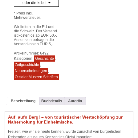
oder direkt bei:
* Preis inkl.
Mehrwertsteuer.
Wir liefern in die EU und
die Schweiz. Der Versand
ist kostenlos ab EUR 50,-.
Ansonsten betragen die
Versandkosten EUR 5,-
Artikelnummer:
6492
Kategorien:
Geschichte
,
Zeitgeschichte
,
Neuerscheinungen
,
Ötztaler Museen Schriften
Beschreibung
Buchdetails
Autor/in
Aufi aufn Berg! – von touristischer Wertschöpfung zur
Naherholung für Einheimische.
Freizeit, wie wir sie heute kennen, wurde zunächst von bürgerlichen
Reisenden als neues Konzept ins Ötztal importiert.