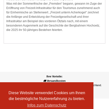
Was mit der Sommerfrische der „Fremden“ begann, gewann im Zuge der
Eröffnung von Freizeit-Infrastruktur für den Tourismus zunehmend auch
für Einheimische an Stellenwert. „Freizeit unterm Acherkogel“ zeichnet
die Anfänge und Entwicklung der Freizeitgesellschaft und ihrer
Infrastruktur am Beispiel des vorderen Ötztals nach, mit einem
besonderen Augenmerk auf die Geschichte der Bergbahnen Hochoetz,
die 2025 ihr 50-jähriges Bestehen feierten.
Ihre Vorteile:
Versandkosten
Wir liefern kostenlos ab EUR 50,- Bestellwert nach Österreich und Deutschland.
Zahlungsarten
Diese Website verwendet Cookies um Ihnen
Wir akzeptieren Kreditkarte, PayPal, Sofortüberweisung
die bestmögliche Nutzererfahrung zu bieten.
Infos zum Datenschutz