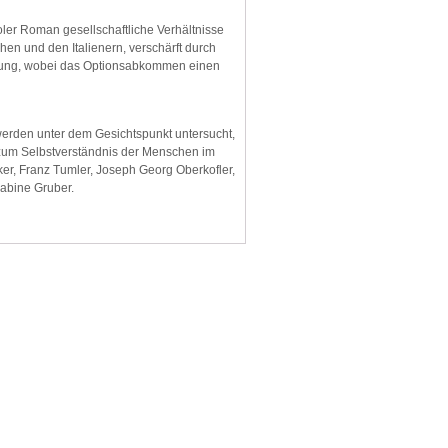
oler Roman gesellschaftliche Verhältnisse
en und den Italienern, verschärft durch
erung, wobei das Optionsabkommen einen
werden unter dem Gesichtspunkt untersucht,
 zum Selbstverständnis der Menschen im
ker, Franz Tumler, Joseph Georg Oberkofler,
Sabine Gruber.