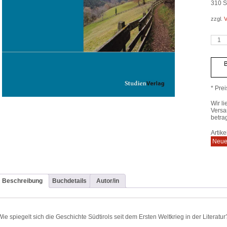
310
Se
zzgl.
V
Südtir
Zeitg
in
19
B
Roma
Meng
* Prei
Wir li
Versa
betra
Artik
Neue
Beschreibung
Buchdetails
Autor/in
Wie spiegelt sich die Geschichte Südtirols seit dem Ersten Weltkrieg in der Literatur