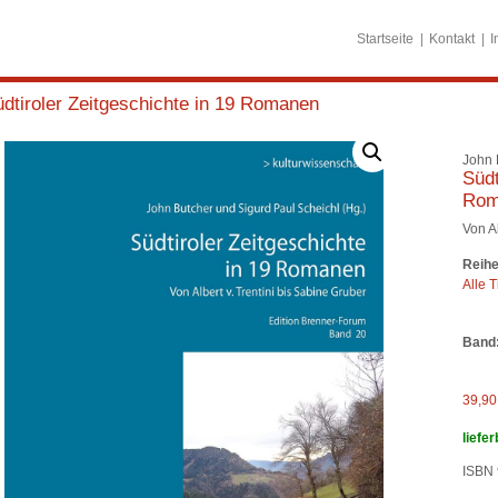
Startseite
Kontakt
I
dtiroler Zeitgeschichte in 19 Romanen
John 
Südt
Rom
Von A
Reihe
Alle T
Band
39,9
liefer
ISBN 