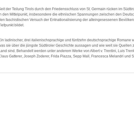
Seit der Teilung Tirols durch den Friedensschluss von St. Germain rücken im Südtir
in den Mittelpunkt, insbesondere die ethnischen Spannungen zwischen den Deutsch
den faschistischen Versuch der Entnationalisierung der alteingesessenen Bevölk
Tiefpunkt bildet.
Ein ladinischer, drei italienischsprachige und fünfzehn deutschsprachige Romane 
was sie über die jüngste Südtiroler Geschichte aussagen und wie weit sie Quellen
Land sind. Behandelt werden unter anderem Werke von Albert v. Trentini, Luis Tren
Claus Gatterer, Joseph Zoderer, Frida Piazza, Sepp Mall, Francesca Melandri und 