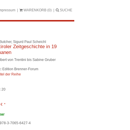
mpressum
WARENKORB
(0)
SUCHE
Butcher, Sigurd Paul Scheichl
iroler Zeitgeschichte in 19
anen
lbert von Trentini bis Sabine Gruber
:
Edition Brenner-Forum
itel der Reihe
:
20
0
€
*
bar
978-3-7065-6427-4