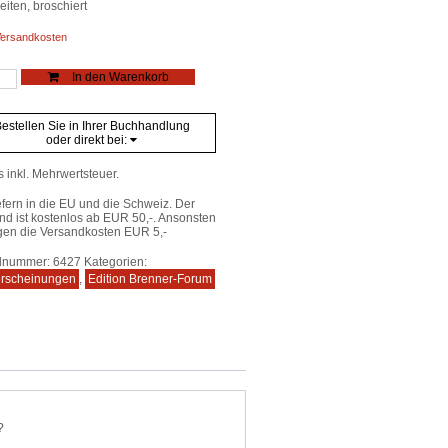
iten, broschiert
ersandkosten
oler
In den Warenkorb
eschichte
estellen Sie in Ihrer Buchhandlung
nen
oder direkt bei:
e
s inkl. Mehrwertsteuer.
efern in die EU und die Schweiz. Der
nd ist kostenlos ab EUR 50,-. Ansonsten
gen die Versandkosten EUR 5,-
elnummer:
6427
Kategorien:
rscheinungen
,
Edition Brenner-Forum
?