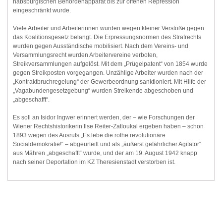
habsburgischen Behördenapparat bis zur offenen Repression
eingeschränkt wurde.
Viele Arbeiter und Arbeiterinnen wurden wegen kleiner Verstöße gegen
das Koalitionsgesetz belangt. Die Erpressungsnormen des Strafrechts
wurden gegen Ausständische mobilisiert. Nach dem Vereins- und
Versammlungsrecht wurden Arbeitervereine verboten,
Streikversammlungen aufgelöst. Mit dem „Prügelpatent“ von 1854 wurde
gegen Streikposten vorgegangen. Unzählige Arbeiter wurden nach der
„Kontraktbruchregelung“ der Gewerbeordnung sanktioniert. Mit Hilfe der
„Vagabundengesetzgebung“ wurden Streikende abgeschoben und
„abgeschafft“.
Es soll an Isidor Ingwer erinnert werden, der – wie Forschungen der
Wiener Rechtshistorikerin Ilse Reiter-Zatloukal ergeben haben – schon
1893 wegen des Ausrufs „Es lebe die rothe revolutionäre
Socialdemokratie!“ – abgeurteilt und als „äußerst gefährlicher Agitator“
aus Mähren „abgeschafft“ wurde, und der am 19. August 1942 knapp
nach seiner Deportation im KZ Theresienstadt verstorben ist.