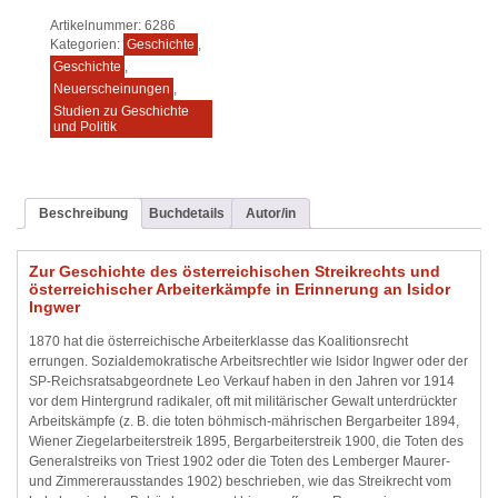
Artikelnummer:
6286
Kategorien:
Geschichte
,
Geschichte
,
Neuerscheinungen
,
Studien zu Geschichte
und Politik
Beschreibung
Buchdetails
Autor/in
Zur Geschichte des österreichischen Streikrechts und
österreichischer Arbeiterkämpfe in Erinnerung an Isidor
Ingwer
1870 hat die österreichische Arbeiterklasse das Koalitionsrecht
errungen. Sozialdemokratische Arbeitsrechtler wie Isidor Ingwer oder der
SP-Reichsratsabgeordnete Leo Verkauf haben in den Jahren vor 1914
vor dem Hintergrund radikaler, oft mit militärischer Gewalt unterdrückter
Arbeitskämpfe (z. B. die toten böhmisch-mährischen Bergarbeiter 1894,
Wiener Ziegelarbeiterstreik 1895, Bergarbeiterstreik 1900, die Toten des
Generalstreiks von Triest 1902 oder die Toten des Lemberger Maurer-
und Zimmererausstandes 1902) beschrieben, wie das Streikrecht vom