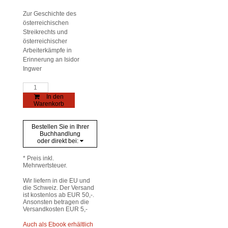
Zur Geschichte des
österreichischen
Streikrechts und
österreichischer
Arbeiterkämpfe in
Erinnerung an Isidor
Ingwer
„…
wegen
In den
der
Warenkorb
geringsten
Vergehen
gegen
Bestellen Sie in Ihrer
das
Buchhandlung
Koalitionsrecht!“
oder direkt bei:
Menge
* Preis inkl.
Mehrwertsteuer.
Wir liefern in die EU und
die Schweiz. Der Versand
ist kostenlos ab EUR 50,-.
Ansonsten betragen die
Versandkosten EUR 5,-
Auch als Ebook erhältlich