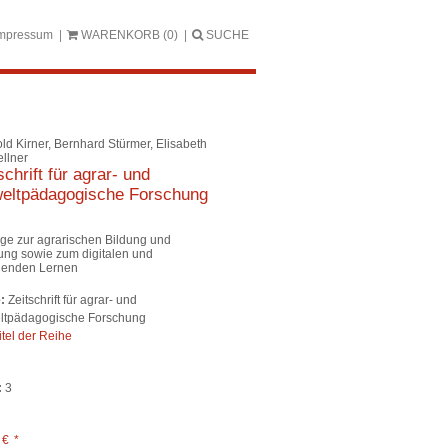
mpressum
WARENKORB
(0)
SUCHE
ld Kirner, Bernhard Stürmer, Elisabeth
ellner
schrift für agrar- und
eltpädagogische Forschung
äge zur agrarischen Bildung und
ung sowie zum digitalen und
henden Lernen
:
Zeitschrift für agrar- und
tpädagogische Forschung
itel der Reihe
:
3
0
€
*