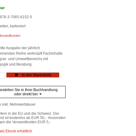
bar
978-3-7065-6152-5
iten, kartoniert
ersandkosten
itte Ausgabe der jährlich
einenden Reihe verknüpft Fachinhalte
grar- und Umweltbereichs mit
ogik und Beratung.
rift
In den Warenkorb
estellen Sie in Ihrer Buchhandlung
tpädagogische
oder direkt bei:
hung
e
s inkl. Mehrwertsteuer.
efern in die EU und die Schweiz. Der
nd ist kostenlos ab EUR 50,-. Ansonsten
gen die Versandkosten EUR 5,-
als Ebook erhältlich