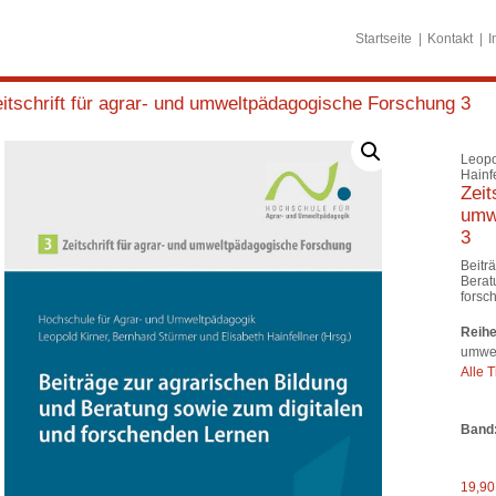
Startseite
Kontakt
I
itschrift für agrar- und umweltpädagogische Forschung 3
Leopo
Hainf
Zeit
umw
3
Beitr
Berat
forsc
Reihe
umwel
Alle T
Band
19,9