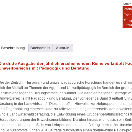
Artik
Päda
Erzi
Zeits
umwe
Beschreibung
Buchdetails
Autor/in
Die dritte Ausgabe der jährlich erscheinenden Reihe verknüpft Fa
Umweltbereichs mit Pädagogik und Beratung.
Bei der Zeitschrift für agrar- und umweltpädagogische Forschung handelt es sich u
sich der Vielfalt an Themen der Agrar- und Umweltpädagogik im Bereich der grund
berufsfeldbezogenen Bildungsforschung widmet. Die darin enthaltenen Beiträge ve
Umweltbereichs mit Pädagogik und Beratung. Der vorliegende Band 3 enthält fünf
Beratung in der Landwirtschaft: Diese betreffen Hinweise zur zielgruppenorientiert
und Ziegenhaltung einerseits und zur Milchviehhaltung andererseits, den erweitert
für die Landwirtschaftsberatung, die Entwicklung eines Gruppenberatungssettings
Herausforderungen der Erwachsenenbildung. Darüber hinaus widmet sich ein Beit
Internetplattformen aus Sicht von Lehrpersonen und ein Beitrag thematisiert forsc
und Schülervorstellungen. Alle Beiträge durchlaufen einen double-blind Reviewproze