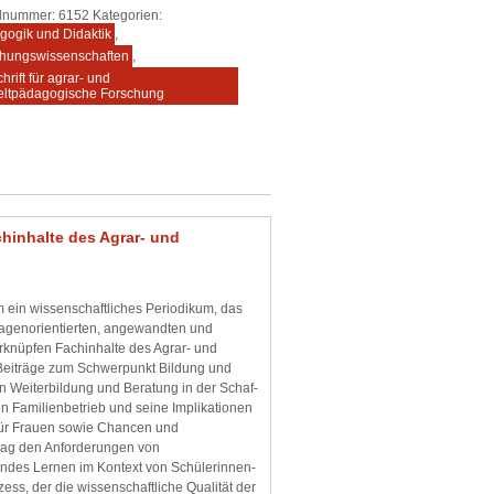
elnummer:
6152
Kategorien:
gogik und Didaktik
,
ehungswissenschaften
,
chrift für agrar- und
ltpädagogische Forschung
chinhalte des Agrar- und
m ein wissenschaftliches Periodikum, das
lagenorientierten, angewandten und
rknüpfen Fachinhalte des Agrar- und
 Beiträge zum Schwerpunkt Bildung und
en Weiterbildung und Beratung in der Schaf-
en Familienbetrieb und seine Implikationen
 für Frauen sowie Chancen und
rag den Anforderungen von
hendes Lernen im Kontext von Schülerinnen-
ss, der die wissenschaftliche Qualität der