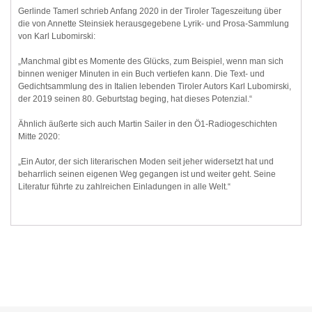
Gerlinde Tamerl schrieb Anfang 2020 in der Tiroler Tageszeitung über
die von Annette Steinsiek herausgegebene Lyrik- und Prosa-Sammlung
von Karl Lubomirski:
„Manchmal gibt es Momente des Glücks, zum Beispiel, wenn man sich
binnen weniger Minuten in ein Buch vertiefen kann. Die Text- und
Gedichtsammlung des in Italien lebenden Tiroler Autors Karl Lubomirski,
der 2019 seinen 80. Geburtstag beging, hat dieses Potenzial.“
Ähnlich äußerte sich auch Martin Sailer in den Ö1-Radiogeschichten
Mitte 2020:
„Ein Autor, der sich literarischen Moden seit jeher widersetzt hat und
beharrlich seinen eigenen Weg gegangen ist und weiter geht. Seine
Literatur führte zu zahlreichen Einladungen in alle Welt.“