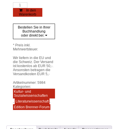
Karl
Lubomirski
In den
-
Warenkorb
Träumer,
Dichter,
Realist
Bestellen Sie in Ihrer
Menge
Buchhandlung
oder direkt bei:
* Preis inkl.
Mehrwertsteuer.
Wir liefern in die EU und
die Schweiz. Der Versand
ist kostenlos ab EUR 50,-.
Ansonsten betragen die
Versandkosten EUR 5,-
Artikelnummer:
5984
Kategorien:
Kultur- und
Sozialwissenschaften
,
Literaturwissenschaft
,
Edition Brenner-Forum