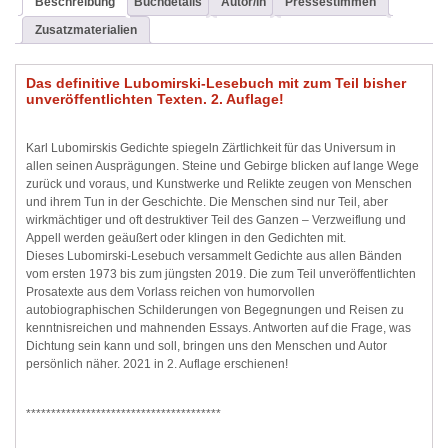
Beschreibung
Buchdetails
Autor/in
Pressestimmen
Zusatzmaterialien
Das definitive Lubomirski-Lesebuch mit zum Teil bisher
unveröffentlichten Texten. 2. Auflage!
Karl Lubomirskis Gedichte spiegeln Zärtlichkeit für das Universum in
allen seinen Ausprägungen. Steine und Gebirge blicken auf lange Wege
zurück und voraus, und Kunstwerke und Relikte zeugen von Menschen
und ihrem Tun in der Geschichte. Die Menschen sind nur Teil, aber
wirkmächtiger und oft destruktiver Teil des Ganzen – Verzweiflung und
Appell werden geäußert oder klingen in den Gedichten mit.
Dieses Lubomirski-Lesebuch versammelt Gedichte aus allen Bänden
vom ersten 1973 bis zum jüngsten 2019. Die zum Teil unveröffentlichten
Prosatexte aus dem Vorlass reichen von humorvollen
autobiographischen Schilderungen von Begegnungen und Reisen zu
kenntnisreichen und mahnenden Essays. Antworten auf die Frage, was
Dichtung sein kann und soll, bringen uns den Menschen und Autor
persönlich näher. 2021 in 2. Auflage erschienen!
***************************************