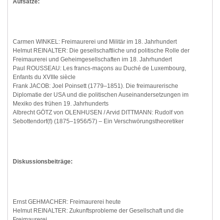
Aufsätze:
Carmen WINKEL: Freimaurerei und Militär im 18. Jahrhundert
Helmut REINALTER: Die gesellschaftliche und politische Rolle der
Freimaurerei und Geheimgesellschaften im 18. Jahrhundert
Paul ROUSSEAU: Les francs-maçons au Duché de Luxembourg,
Enfants du XVIIIe siècle
Frank JACOB: Joel Poinsett (1779–1851). Die freimaurerische
Diplomatie der USA und die politischen Auseinandersetzungen im
Mexiko des frühen 19. Jahrhunderts
Albrecht GÖTZ von OLENHUSEN / Arvid DITTMANN: Rudolf von
Sebottendorf(f) (1875–1956/57) – Ein Verschwörungstheoretiker
Diskussionsbeiträge:
Ernst GEHMACHER: Freimaurerei heute
Helmut REINALTER: Zukunftsprobleme der Gesellschaft und die
Freimaurerei