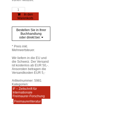
frühen Neuzeit.
IF
-
In den
Zeitschrift
Warenkorb
für
Internationale
Freimaurer-
Bestellen Sie in Ihrer
Forschung
Buchhandlung
42+43/19-
oder direkt bei:
20
Menge
* Preis inkl.
Mehrwertsteuer.
Wir liefern in die EU und
die Schweiz. Der Versand
ist kostenlos ab EUR 50,-.
Ansonsten betragen die
Versandkosten EUR 5,-
Artikelnummer:
5981
Kategorien:
IF – Zeitschrift für
Internationale
Freimaurer-Forschung
,
Freimaurerliteratur