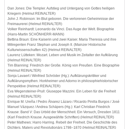
Dan Jones: Die Templer. Aufstieg und Untergang von Gottes heiligen
Kriegern (Helmut REINALTER)
John J. Robinson: Im Blut geboren. Die verlorenen Geheimnisse der
Freimaurerei (Helmut REINALTER)
Volker Reinhardt: Leonardo da Vinci. Das Auge der Welt. Biographie
(Hans-Martin SCHÖNHERR-MANN)
Bettina Braun: Eine Kaiserin und zwei Kaiser. Maria Theresia und ihre
Mitregenten Franz Stephan und Joseph II. (Mainzer Historische
Kulturwissenschaften 42) (Helmut REINALTER)
Laurenz Lütteken: Mozart. Leben und Musik im Zeitalter der Aufklärung
(Helmut REINALTER)
Tim Blanning: Friedrich der Große. König von Preußen. Eine Biographie
(Helmut REINALTER)
Sonja Lavaert / Winfried Schröder (Hg.): Aufklärungskritiker und
Aufklärungsmythen. Horkheimer und Adorno in philosophiehistorischer
Perspektive (Helmut REINALTER)
Eva Wegensteiner-Prull: Giuseppe Mazzini. Ein Leben für die Freiheit
(Helmut REINALTER)
Enrique M. Ureña / Pedro Álvarez Lázaro / Ricardo Pinilla Burgos / José
Manuel Vázquez / Andrea Schäpers (Hg.): Karl Christian Friedrich
Krause: Band V: Das Urbild der Menschheit. Ein Versuch, Dresden 1811
(Karl Friedrich Krause. Ausgewählte Schriften) (Helmut REINALTER)
Peter Mathews: Harro Harring. Rebell der Freiheit. Die Geschichte des
Dichters, Malers und Revolutionärs 1798–1870 (Helmut REINALTER)