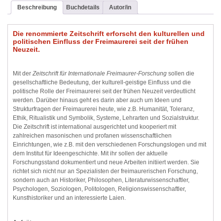
Beschreibung
Buchdetails
Autor/in
Die renommierte Zeitschrift erforscht den kulturellen und
politischen Einfluss der Freimaurerei seit der frühen
Neuzeit.
Mit der
Zeitschrift für Internationale Freimaurer-Forschung
sollen die
gesellschaftliche Bedeutung, der kulturell-geistige Einfluss und die
politische Rolle der Freimaurerei seit der frühen Neuzeit verdeutlicht
werden. Darüber hinaus geht es darin aber auch um Ideen und
Strukturfragen der Freimaurerei heute, wie z.B. Humanität, Toleranz,
Ethik, Ritualistik und Symbolik, Systeme, Lehrarten und Sozialstruktur.
Die Zeitschrift ist international ausgerichtet und kooperiert mit
zahlreichen masonischen und profanen wissenschaftlichen
Einrichtungen, wie z.B. mit den verschiedenen Forschungslogen und mit
dem Institut für Ideengeschichte. Mit ihr sollen der aktuelle
Forschungsstand dokumentiert und neue Arbeiten initiiert werden. Sie
richtet sich nicht nur an Spezialisten der freimaurerischen Forschung,
sondern auch an Historiker, Philosophen, Literaturwissenschaftler,
Psychologen, Soziologen, Politologen, Religionswissenschaftler,
Kunsthistoriker und an interessierte Laien.