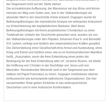
der Gegenwart nicht auf der Stelle stehen.
Die erzreaktionäre Auffassung, der Marxismus sei das Böse und könne
niemals ein Weg zum Guten sein, war in der Vatikanideologie als
absoluter Wert in der Geschichte immer präsent. Dagegen wurde für
Befreiungstheologen die marxistische Analyse ein wirksames Instrument
zur Entschleierung der kapitalistischen Barbarei. Weil diese
Befreiungstheologen mit ihrem prophetischen Christentum zu einer
Triebkraft der Umkehr der Geschichte geworden sind, wurden sie von
der Vatikanideologie unter den Päpsten Johannes Paul II. und Benedikt
XVI. isoliert, verfolgt und letztlich den imperialistischen Kräften geopfert.
Die Zielvorstellung einer Gesellschaft ohne Armut und Ausbeutung, ohne
Krieg und Elend und letztlich einer, wie es im Kommunistischen Manifest
heißt, „Assoziation, worin die freie Entwicklung eines jeden die
Bedingung für die freie Entwicklung aller ist“, ist keine Illusion, sie bleibt
die Hoffnung von Christen in der Nachfolge von Jesus und von
Marxisten. Revolutionäre Weckrufe sind in der Gegenwart aus dem
Vatikan mit Papst Franziskus zu hören. Dagegen mobilisieren ebenso
einflussreiche wie korrumpierte katholische Organisationen. Die hier
versammelten Texte geben Einblicke in das widersprüchliche
Geschehen und in eine historische Konfrontation.