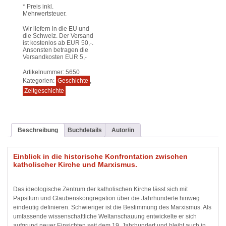
* Preis inkl.
Mehrwertsteuer.
Wir liefern in die EU und
die Schweiz. Der Versand
ist kostenlos ab EUR 50,-.
Ansonsten betragen die
Versandkosten EUR 5,-
Artikelnummer:
5650
Kategorien:
Geschichte
,
Zeitgeschichte
Beschreibung
Buchdetails
Autor/in
Einblick in die historische Konfrontation zwischen
katholischer Kirche und Marxismus.
Das ideologische Zentrum der katholischen Kirche lässt sich mit
Papsttum und Glaubenskongregation über die Jahrhunderte hinweg
eindeutig definieren. Schwieriger ist die Bestimmung des Marxismus. Als
umfassende wissenschaftliche Weltanschauung entwickelte er sich
aufgrund neuer Einsichten seit dem 19. Jahrhundert und bleibt auch in