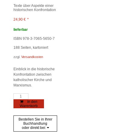
Texte über Aspekte einer
historischen Konfrontation
24,90
€
*
lieferbar
ISBN 978-3-7065-5650-7
188
Seiten, kartoniert
zzgl.
Versandkosten
Einblick in die historische
Konfrontation zwischen
katholischer Kirche und
Marxismus.
Vatikanideologie
und
In den
Marxismus
Warenkorb
Menge
Bestellen Sie in Ihrer
Buchhandlung
oder direkt bei: