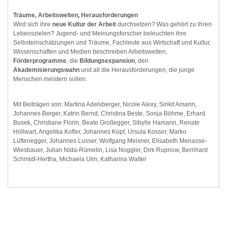
Träume, Arbeitswelten, Herausforderungen
Wird sich ihre
neue Kultur der Arbeit
durchsetzen? Was gehört zu ihren
Lebenszielen? Jugend- und Meinungsforscher beleuchten ihre
Selbsteinschätzungen und Träume, Fachleute aus Wirtschaft und Kultur,
Wissenschaften und Medien beschreiben Arbeitswelten,
Förderprogramme
, die
Bildungsexpansion
, den
Akademisierungswahn
und all die Herausforderungen, die junge
Menschen meistern sollen.
Mit Beiträgen von: Martina Adelsberger, Nicole Alexy, Sirikit Amann,
Johannes Berger, Katrin Bernd, Christina Beste, Sonja Böhme, Erhard
Busek, Christiane Florin, Beate Großegger, Sibylle Hamann, Renate
Höllwart, Angelika Kofler, Johannes Kopf, Ursula Kosser, Marko
Lüftenegger, Johannes Lusser, Wolfgang Meixner, Elisabeth Menasse-
Wiesbauer, Julian Nida-Rümelin, Lisa Noggler, Dirk Rupnow, Bernhard
Schmidt-Hertha, Michaela Ulm, Katharina Walter