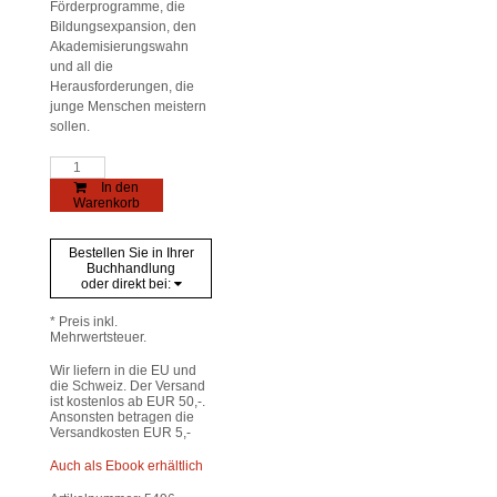
Förderprogramme, die
Bildungsexpansion, den
Akademisierungswahn
und all die
Herausforderungen, die
junge Menschen meistern
sollen.
Die
Generationen
In den
Y
Warenkorb
und
Z
zwischen
Bestellen Sie in Ihrer
Kultur
Buchhandlung
und
oder direkt bei:
Wirtschaft
Menge
* Preis inkl.
Mehrwertsteuer.
Wir liefern in die EU und
die Schweiz. Der Versand
ist kostenlos ab EUR 50,-.
Ansonsten betragen die
Versandkosten EUR 5,-
Auch als Ebook erhältlich