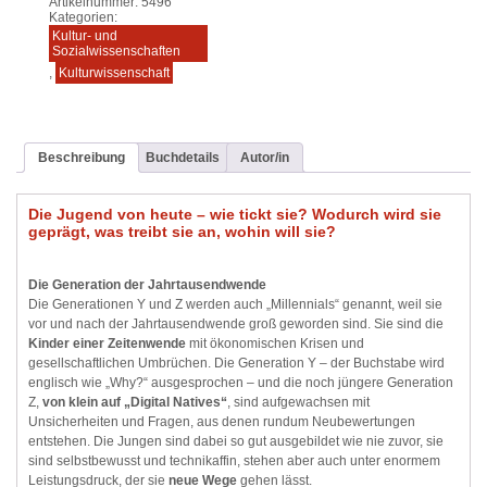
Artikelnummer:
5496
Kategorien:
Kultur- und
Sozialwissenschaften
,
Kulturwissenschaft
Beschreibung
Buchdetails
Autor/in
Die Jugend von heute – wie tickt sie? Wodurch wird sie
geprägt, was treibt sie an, wohin will sie?
Die Generation der Jahrtausendwende
Die Generationen Y und Z werden auch „Millennials“ genannt, weil sie
vor und nach der Jahrtausendwende groß geworden sind. Sie sind die
Kinder einer Zeitenwende
mit ökonomischen Krisen und
gesellschaftlichen Umbrüchen. Die Generation Y – der Buchstabe wird
englisch wie „Why?“ ausgesprochen – und die noch jüngere Generation
Z,
von klein auf „Digital Natives“
, sind aufgewachsen mit
Unsicherheiten und Fragen, aus denen rundum Neubewertungen
entstehen. Die Jungen sind dabei so gut ausgebildet wie nie zuvor, sie
sind selbstbewusst und technikaffin, stehen aber auch unter enormem
Leistungsdruck, der sie
neue Wege
gehen lässt.