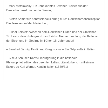
– Mark Mersiowsky: Ein unbekanntes Brixener Brevier aus der
Deutschordenskommende Sterzing
– Stefan Samerski: Konfessionalisierung durch Deutschordensrezeption.
Die Jesuiten auf der Marienburg
– Ellinor Forster: Zwischen dem Deutschen Orden und der Grafschaft
Tirol – vor dem Hintergrund des Reichs. Neuverhandlung der Ballei an
der Etsch und im Gebirge im frühen 18. Jahrhundert
– Bernhart Jähnig: Ferdinand Gregorovius – Ein Ostpreuße in Italien
– Gisela Schlüter: Kants Einbürgerung in die nationale
Philosophietradition des geeinten Italien. Literaturbericht mit einem
Exkurs zu Karl Werner, Kant in Italien (1880/81)