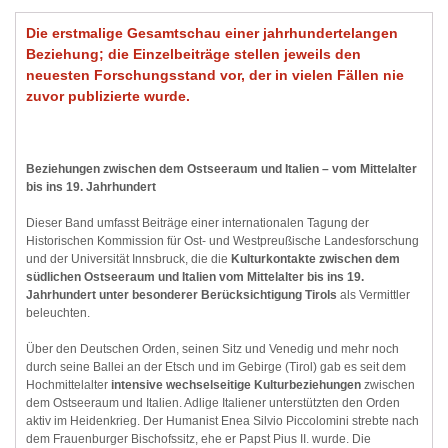
Die erstmalige Gesamtschau einer jahrhundertelangen
Beziehung; die Einzelbeiträge stellen jeweils den
neuesten Forschungsstand vor, der in vielen Fällen nie
zuvor publizierte wurde.
Beziehungen zwischen dem Ostseeraum und Italien – vom Mittelalter
bis ins 19. Jahrhundert
Dieser Band umfasst Beiträge einer internationalen Tagung der
Historischen Kommission für Ost- und Westpreußische Landesforschung
und der Universität Innsbruck, die die
Kulturkontakte zwischen dem
südlichen Ostseeraum und Italien vom Mittelalter bis ins 19.
Jahrhundert unter besonderer Berücksichtigung Tirols
als Vermittler
beleuchten.
Über den Deutschen Orden, seinen Sitz und Venedig und mehr noch
durch seine Ballei an der Etsch und im Gebirge (Tirol) gab es seit dem
Hochmittelalter
intensive wechselseitige Kulturbeziehungen
zwischen
dem Ostseeraum und Italien. Adlige Italiener unterstützten den Orden
aktiv im Heidenkrieg. Der Humanist Enea Silvio Piccolomini strebte nach
dem Frauenburger Bischofssitz, ehe er Papst Pius II. wurde. Die