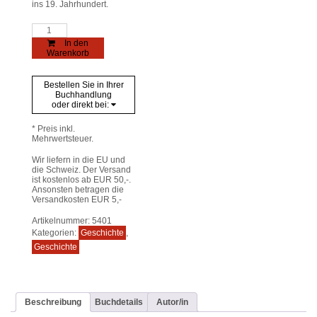
ins 19. Jahrhundert.
Von
Preußenland
In den
nach
Warenkorb
Italien
Menge
Bestellen Sie in Ihrer
Buchhandlung
oder direkt bei:
* Preis inkl.
Mehrwertsteuer.
Wir liefern in die EU und
die Schweiz. Der Versand
ist kostenlos ab EUR 50,-.
Ansonsten betragen die
Versandkosten EUR 5,-
Artikelnummer:
5401
Kategorien:
Geschichte
,
Geschichte
Beschreibung
Buchdetails
Autor/in