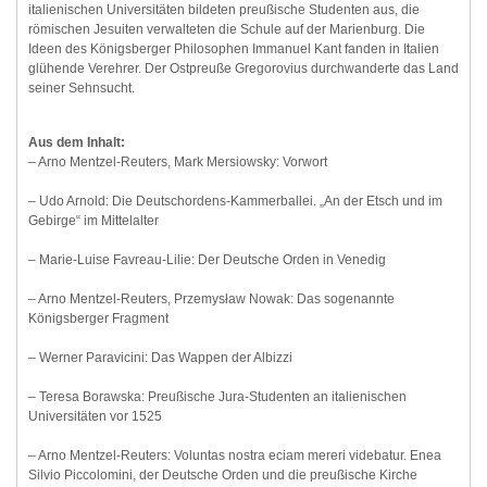
italienischen Universitäten bildeten preußische Studenten aus, die
römischen Jesuiten verwalteten die Schule auf der Marienburg. Die
Ideen des Königsberger Philosophen Immanuel Kant fanden in Italien
glühende Verehrer. Der Ostpreuße Gregorovius durchwanderte das Land
seiner Sehnsucht.
Aus dem Inhalt:
– Arno Mentzel-Reuters, Mark Mersiowsky: Vorwort
– Udo Arnold: Die Deutschordens-Kammerballei. „An der Etsch und im
Gebirge“ im Mittelalter
– Marie-Luise Favreau-Lilie: Der Deutsche Orden in Venedig
– Arno Mentzel-Reuters, Przemysław Nowak: Das sogenannte
Königsberger Fragment
– Werner Paravicini: Das Wappen der Albizzi
– Teresa Borawska: Preußische Jura-Studenten an italienischen
Universitäten vor 1525
– Arno Mentzel-Reuters: Voluntas nostra eciam mereri videbatur. Enea
Silvio Piccolomini, der Deutsche Orden und die preußische Kirche