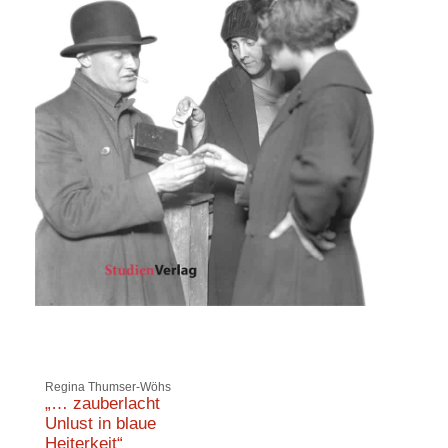
Regina Thumser-Wöhs
„… zauberlacht
Unlust in blaue
Heiterkeit“