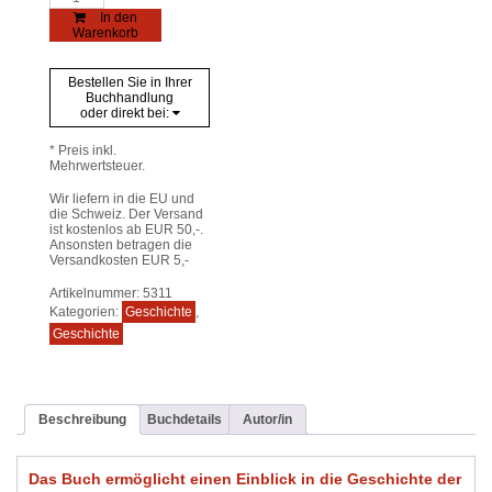
zauberlacht
In den
Unlust
Warenkorb
in
blaue
Heiterkeit“
Bestellen Sie in Ihrer
Menge
Buchhandlung
oder direkt bei:
* Preis inkl.
Mehrwertsteuer.
Wir liefern in die EU und
die Schweiz. Der Versand
ist kostenlos ab EUR 50,-.
Ansonsten betragen die
Versandkosten EUR 5,-
Artikelnummer:
5311
Kategorien:
Geschichte
,
Geschichte
Beschreibung
Buchdetails
Autor/in
Das Buch ermöglicht einen Einblick in die Geschichte der