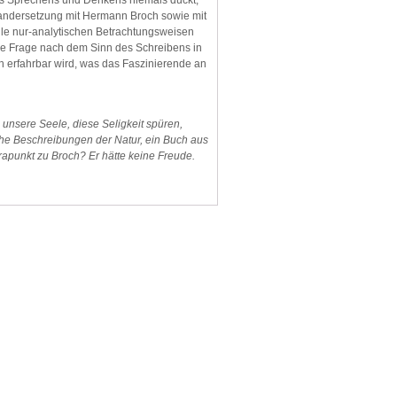
des Sprechens und Denkens niemals duckt,
inandersetzung mit Hermann Broch sowie mit
alle nur-analytischen Betrachtungsweisen
die Frage nach dem Sinn des Schreibens in
ch erfahrbar wird, was das Faszinierende an
unsere Seele, diese Seligkeit spüren,
he Beschreibungen der Natur, ein Buch aus
rapunkt zu Broch? Er hätte keine Freude.