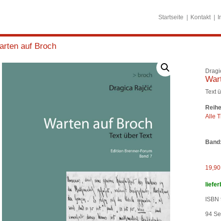
Startseite
Kontakt
I
arten auf Broch
Dragi
Wart
Text ü
Reihe
Alle T
Band
19,9
liefer
ISBN 
94
Sei