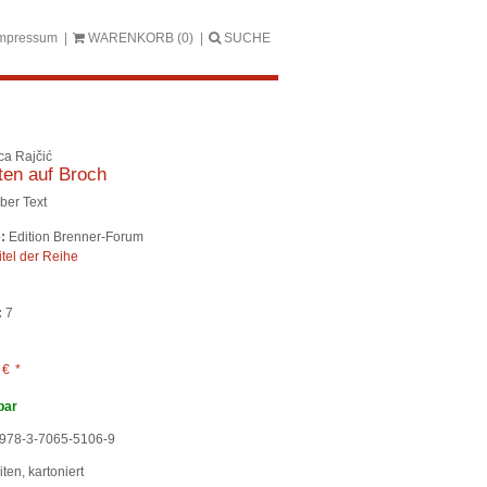
mpressum
WARENKORB
(0)
SUCHE
ca Rajčić
en auf Broch
ber Text
:
Edition Brenner-Forum
itel der Reihe
:
7
0
€
*
bar
978-3-7065-5106-9
ten, kartoniert