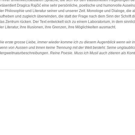
In ihrer unverwechselbaren Sprache, die sich vor den traditionellen Regelungen 
präsentiert Dragica Rajčić eine sehr persönliche, poetische und humorvolle Ause
der Philosophie und Literatur seiner und unserer Zeit. Monologe und Dialoge, die 
aufheben und zugleich überwinden, die statt der Frage nach dem Sinn der Schrift 
das Zentrum rücken. Der Text entwickelt sich zu einem Laboratorium, in dem sinnli
der Literatur, ihre Illusionen, ihre Grenzen, ihre Möglichkeiten ausmacht.
Die erste grosse Liebe, immer wieder komme ich zu diesem Augenblick wenn wir in 
wenn von Aussen und Innen keine Trennung mit der Welt besteht. Seine unglaublic
Bergweltnaturbeschreibungen. Reine Poesie. Muss ich Musil auch zitieren als Kont