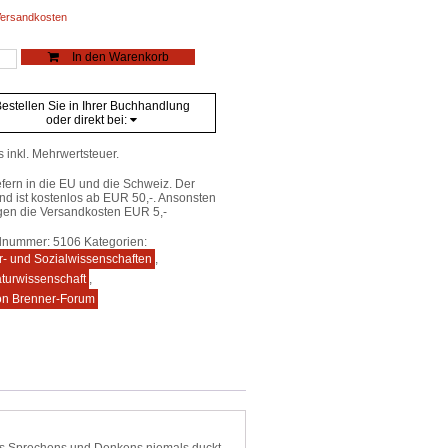
ersandkosten
n
In den Warenkorb
e
estellen Sie in Ihrer Buchhandlung
oder direkt bei:
s inkl. Mehrwertsteuer.
efern in die EU und die Schweiz. Der
nd ist kostenlos ab EUR 50,-. Ansonsten
gen die Versandkosten EUR 5,-
elnummer:
5106
Kategorien:
r- und Sozialwissenschaften
,
aturwissenschaft
,
ion Brenner-Forum