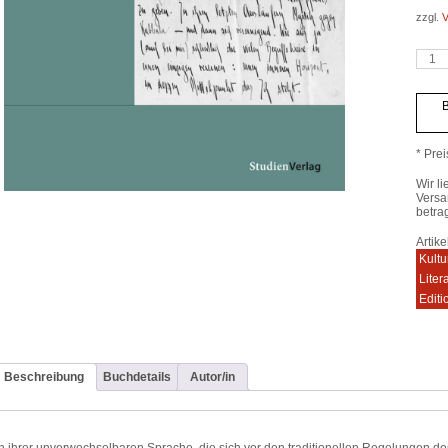
zzgl.
V
Warte
auf
Broch
Meng
B
* Prei
Wir li
Versa
betra
Artik
Kultu
Liter
Edit
Beschreibung
Buchdetails
Autor/in