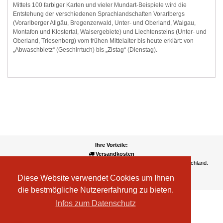
Mittels 100 farbiger Karten und vieler Mundart-Beispiele wird die
Entstehung der verschiedenen Sprachlandschaften Vorarlbergs
(Vorarlberger Allgäu, Bregenzerwald, Unter- und Oberland, Walgau,
Montafon und Klostertal, Walsergebiete) und Liechtensteins (Unter- und
Oberland, Triesenberg) vom frühen Mittelalter bis heute erklärt: von
„Abwaschbletz“ (Geschirrtuch) bis „Zistag“ (Dienstag).
Ihre Vorteile:
Versandkosten
Wir liefern kostenlos ab EUR 50,- Bestellwert nach Österreich und Deutschland.
Zahlungsarten
Diese Website verwendet Cookies um Ihnen
Wir akzeptieren Kreditkarte, PayPal, Sofortüberweisung
die bestmögliche Nutzererfahrung zu bieten.
Infos zum Datenschutz