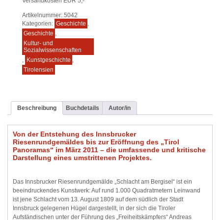
Versandkosten EUR 5,-
Artikelnummer:
5042
Kategorien:
Geschichte
,
Geschichte
,
Kultur- und
Sozialwissenschaften
,
Kunstgeschichte
,
Tirolensien
Beschreibung
Buchdetails
Autor/in
Von der Entstehung des Innsbrucker
Riesenrundgemäldes bis zur Eröffnung des „Tirol
Panoramas“ im März 2011 – die umfassende und kritische
Darstellung eines umstrittenen Projektes.
Das Innsbrucker Riesenrundgemälde „Schlacht am Bergisel“ ist ein
beeindruckendes Kunstwerk: Auf rund 1.000 Quadratmetern Leinwand
ist jene Schlacht vom 13. August 1809 auf dem südlich der Stadt
Innsbruck gelegenen Hügel dargestellt, in der sich die Tiroler
Aufständischen unter der Führung des „Freiheitskämpfers“ Andreas