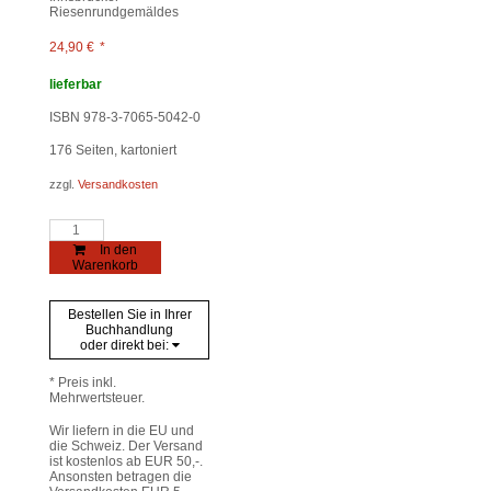
Riesenrundgemäldes
24,90
€
*
lieferbar
ISBN 978-3-7065-5042-0
176
Seiten, kartoniert
zzgl.
Versandkosten
Panorama
der
In den
„Schlacht
Warenkorb
am
Bergisel“
Menge
Bestellen Sie in Ihrer
Buchhandlung
oder direkt bei:
* Preis inkl.
Mehrwertsteuer.
Wir liefern in die EU und
die Schweiz. Der Versand
ist kostenlos ab EUR 50,-.
Ansonsten betragen die