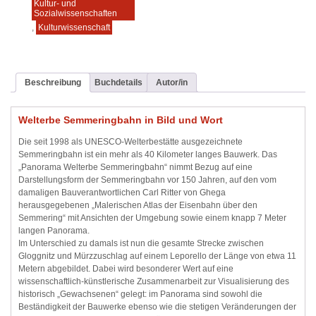
Kultur- und
Sozialwissenschaften
,
Kulturwissenschaft
Beschreibung
Buchdetails
Autor/in
Welterbe Semmeringbahn in Bild und Wort
Die seit 1998 als UNESCO-Welterbestätte ausgezeichnete
Semmeringbahn ist ein mehr als 40 Kilometer langes Bauwerk. Das
„Panorama Welterbe Semmeringbahn“ nimmt Bezug auf eine
Darstellungsform der Semmeringbahn vor 150 Jahren, auf den vom
damaligen Bauverantwortlichen Carl Ritter von Ghega
herausgegebenen „Malerischen Atlas der Eisenbahn über den
Semmering“ mit Ansichten der Umgebung sowie einem knapp 7 Meter
langen Panorama.
Im Unterschied zu damals ist nun die gesamte Strecke zwischen
Gloggnitz und Mürzzuschlag auf einem Leporello der Länge von etwa 11
Metern abgebildet. Dabei wird besonderer Wert auf eine
wissenschaftlich-künstlerische Zusammenarbeit zur Visualisierung des
historisch „Gewachsenen“ gelegt: im Panorama sind sowohl die
Beständigkeit der Bauwerke ebenso wie die stetigen Veränderungen der