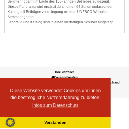
Semmeringbahn im Laufe des 150-jährigen Betriebes aufgezeigt.
Dieses Panorama wird ergänzt durch einen 64 Seiten umfassenden
Katalog mit Beiträgen zum Umgang mit dem UNESCO-Welterbe
Semmeringbahn.
Leporello und Katalog sind in einen vierfarbigen Schuber eingelegt.
Ihre Vorteile:
Versandkosten
Wir liefern kostenlos ab EUR 50,- Bestellwert nach Österreich und Deutschland.
Zahlungsarten
Diese Website verwendet Cookies um Ihnen
Wir akzeptieren Kreditkarte, PayPal, Sofortüberweisung
die bestmögliche Nutzererfahrung zu bieten.
Infos zum Datenschutz
Verstanden