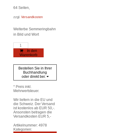
64
Seiten,
zzgl.
Versandkosten
Welterbe Semmeringbahn
in Bild und Wort
Panorama
Welterbe
In den
Semmeringbahn
Warenkorb
Menge
Bestellen Sie in Ihrer
Buchhandlung
oder direkt bei:
* Preis inkl.
Mehrwertsteuer.
Wir liefern in die EU und
die Schweiz. Der Versand
ist kostenlos ab EUR 50,-.
Ansonsten betragen die
Versandkosten EUR 5,-
Artikelnummer:
4978
Kategorien: