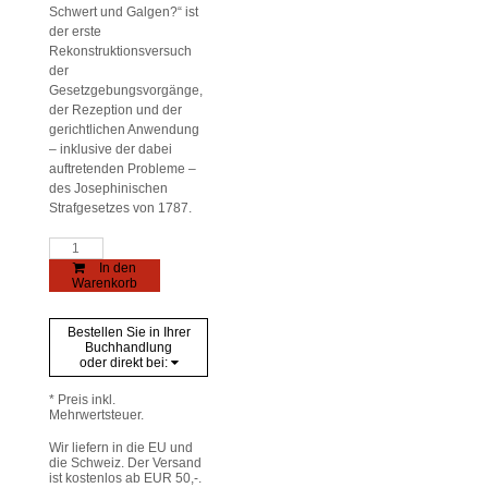
Schwert und Galgen?“ ist
der erste
Rekonstruktionsversuch
der
Gesetzgebungsvorgänge,
der Rezeption und der
gerichtlichen Anwendung
– inklusive der dabei
auftretenden Probleme –
des Josephinischen
Strafgesetzes von 1787.
Das
Ende
In den
für
Warenkorb
Schwert
und
Galgen?
Bestellen Sie in Ihrer
Menge
Buchhandlung
oder direkt bei:
* Preis inkl.
Mehrwertsteuer.
Wir liefern in die EU und
die Schweiz. Der Versand
ist kostenlos ab EUR 50,-.