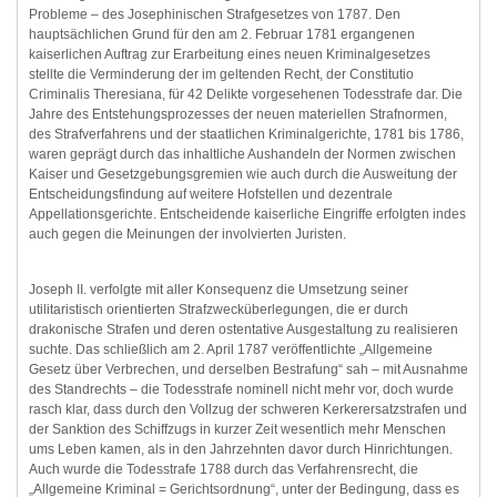
Probleme – des Josephinischen Strafgesetzes von 1787. Den
hauptsächlichen Grund für den am 2. Februar 1781 ergangenen
kaiserlichen Auftrag zur Erarbeitung eines neuen Kriminalgesetzes
stellte die Verminderung der im geltenden Recht, der Constitutio
Criminalis Theresiana, für 42 Delikte vorgesehenen Todesstrafe dar. Die
Jahre des Entstehungsprozesses der neuen materiellen Strafnormen,
des Strafverfahrens und der staatlichen Kriminalgerichte, 1781 bis 1786,
waren geprägt durch das inhaltliche Aushandeln der Normen zwischen
Kaiser und Gesetzgebungsgremien wie auch durch die Ausweitung der
Entscheidungsfindung auf weitere Hofstellen und dezentrale
Appellationsgerichte. Entscheidende kaiserliche Eingriffe erfolgten indes
auch gegen die Meinungen der involvierten Juristen.
Joseph II. verfolgte mit aller Konsequenz die Umsetzung seiner
utilitaristisch orientierten Strafzwecküberlegungen, die er durch
drakonische Strafen und deren ostentative Ausgestaltung zu realisieren
suchte. Das schließlich am 2. April 1787 veröffentlichte „Allgemeine
Gesetz über Verbrechen, und derselben Bestrafung“ sah – mit Ausnahme
des Standrechts – die Todesstrafe nominell nicht mehr vor, doch wurde
rasch klar, dass durch den Vollzug der schweren Kerkerersatzstrafen und
der Sanktion des Schiffzugs in kurzer Zeit wesentlich mehr Menschen
ums Leben kamen, als in den Jahrzehnten davor durch Hinrichtungen.
Auch wurde die Todesstrafe 1788 durch das Verfahrensrecht, die
„Allgemeine Kriminal = Gerichtsordnung“, unter der Bedingung, dass es