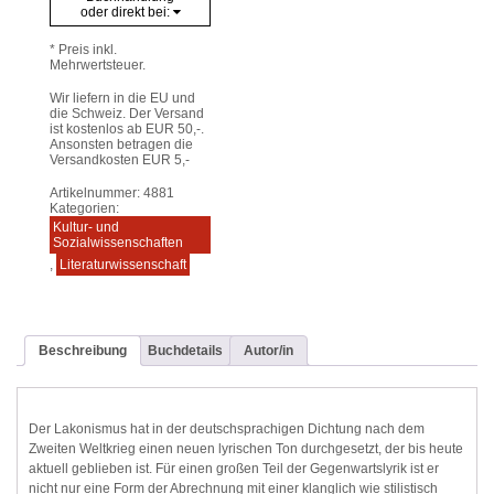
oder direkt bei:
* Preis inkl.
Mehrwertsteuer.
Wir liefern in die EU und
die Schweiz. Der Versand
ist kostenlos ab EUR 50,-.
Ansonsten betragen die
Versandkosten EUR 5,-
Artikelnummer:
4881
Kategorien:
Kultur- und
Sozialwissenschaften
,
Literaturwissenschaft
Beschreibung
Buchdetails
Autor/in
Der Lakonismus hat in der deutschsprachigen Dichtung nach dem
Zweiten Weltkrieg einen neuen lyrischen Ton durchgesetzt, der bis heute
aktuell geblieben ist. Für einen großen Teil der Gegenwartslyrik ist er
nicht nur eine Form der Abrechnung mit einer klanglich wie stilistisch