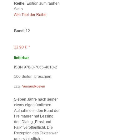
Reihe:
Edition zum rauhen
Stein
Alle Titel der Reihe
Band:
12
12,90
€
*
lieferbar
ISBN 978-3-7065-4818-2
100
Seiten, broschiert
zzgl.
Versandkosten
Sieben Jahre nach seiner
etwas eigentümlichen
Aufnahme in den Bund der
Freimaurer hat Lessing
den Dialog „Ernst und
Falk“ veröffentlicht. Die
Rezeption des Textes war
unterschiedlich.