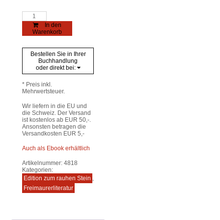
Ernst
und
In den
Falk
Warenkorb
-
Gespräche
für
Bestellen Sie in Ihrer
Freimaurer
Buchhandlung
Menge
oder direkt bei:
* Preis inkl.
Mehrwertsteuer.
Wir liefern in die EU und
die Schweiz. Der Versand
ist kostenlos ab EUR 50,-.
Ansonsten betragen die
Versandkosten EUR 5,-
Auch als Ebook erhältlich
Artikelnummer:
4818
Kategorien:
Edition zum rauhen Stein
,
Freimaurerliteratur