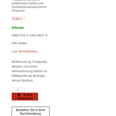
politischem Kalkül und
sozialdokumentarischem
Anspruch
29,90
€
*
lieferbar
ISBN 978-3-7065-4647-8
296
Seiten,
zzgl.
Versandkosten
Bildforschung, Fotografie,
Medien und deren
Wahrnehmung stehen im
Mittelpunkt der Beiträge
dieses Bandes.
Bild.Strategien
Menge
In den
Warenkorb
Bestellen Sie in Ihrer
Buchhandlung