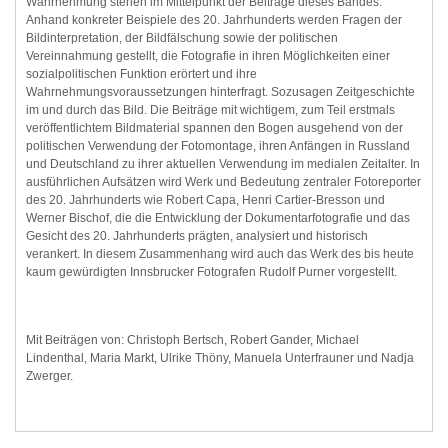
Wahrnehmung stehen im Mittelpunkt der Beiträge dieses Bandes.
Anhand konkreter Beispiele des 20. Jahrhunderts werden Fragen der
Bildinterpretation, der Bildfälschung sowie der politischen
Vereinnahmung gestellt, die Fotografie in ihren Möglichkeiten einer
sozialpolitischen Funktion erörtert und ihre
Wahrnehmungsvoraussetzungen hinterfragt. Sozusagen Zeitgeschichte
im und durch das Bild. Die Beiträge mit wichtigem, zum Teil erstmals
veröffentlichtem Bildmaterial spannen den Bogen ausgehend von der
politischen Verwendung der Fotomontage, ihren Anfängen in Russland
und Deutschland zu ihrer aktuellen Verwendung im medialen Zeitalter. In
ausführlichen Aufsätzen wird Werk und Bedeutung zentraler Fotoreporter
des 20. Jahrhunderts wie Robert Capa, Henri Cartier-Bresson und
Werner Bischof, die die Entwicklung der Dokumentarfotografie und das
Gesicht des 20. Jahrhunderts prägten, analysiert und historisch
verankert. In diesem Zusammenhang wird auch das Werk des bis heute
kaum gewürdigten Innsbrucker Fotografen Rudolf Purner vorgestellt.
Mit Beiträgen von: Christoph Bertsch, Robert Gander, Michael
Lindenthal, Maria Markt, Ulrike Thöny, Manuela Unterfrauner und Nadja
Zwerger.