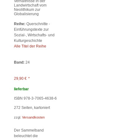
Verhältnisse in der
Landwirtschaft vom
Neolithikum zur
Globalisierung
Reihe:
Querschnitte -
Einführungstexte zur
Sozial-, Wirtschafts- und
Kulturgeschichte
Alle Titel der Reihe
Band:
24
29,90
€
*
lieferbar
ISBN 978-3-7065-4638-6
272
Seiten, kartoniert
zzgl.
Versandkosten
Der Sammelband
beleuchtet die