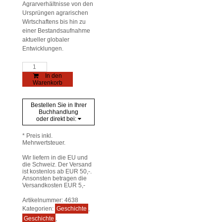
Agrarverhältnisse von den
Ursprüngen agrarischen
Wirtschaftens bis hin zu
einer Bestandsaufnahme
aktueller globaler
Entwicklungen.
Agrarrevolutionen
Menge
In den
Warenkorb
Bestellen Sie in Ihrer
Buchhandlung
oder direkt bei:
* Preis inkl.
Mehrwertsteuer.
Wir liefern in die EU und
die Schweiz. Der Versand
ist kostenlos ab EUR 50,-.
Ansonsten betragen die
Versandkosten EUR 5,-
Artikelnummer:
4638
Kategorien:
Geschichte
,
Geschichte
,