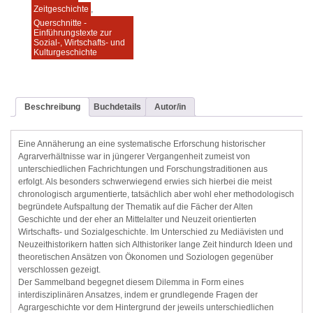
Zeitgeschichte
,
Querschnitte -
Einführungstexte zur
Sozial-, Wirtschafts- und
Kulturgeschichte
Beschreibung
Buchdetails
Autor/in
Eine Annäherung an eine systematische Erforschung historischer
Agrarverhältnisse war in jüngerer Vergangenheit zumeist von
unterschiedlichen Fachrichtungen und Forschungstraditionen aus
erfolgt. Als besonders schwerwiegend erwies sich hierbei die meist
chronologisch argumentierte, tatsächlich aber wohl eher methodologisch
begründete Aufspaltung der Thematik auf die Fächer der Alten
Geschichte und der eher an Mittelalter und Neuzeit orientierten
Wirtschafts- und Sozialgeschichte. Im Unterschied zu Mediävisten und
Neuzeithistorikern hatten sich Althistoriker lange Zeit hindurch Ideen und
theoretischen Ansätzen von Ökonomen und Soziologen gegenüber
verschlossen gezeigt.
Der Sammelband begegnet diesem Dilemma in Form eines
interdisziplinären Ansatzes, indem er grundlegende Fragen der
Agrargeschichte vor dem Hintergrund der jeweils unterschiedlichen