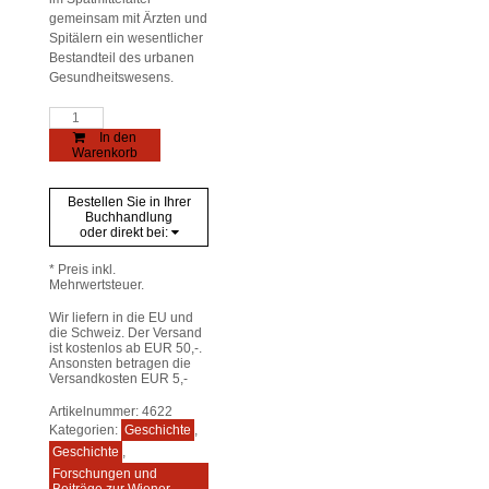
gemeinsam mit Ärzten und
Spitälern ein wesentlicher
Bestandteil des urbanen
Gesundheitswesens.
Geschichte
der
In den
Wiener
Warenkorb
Apotheken
Menge
Bestellen Sie in Ihrer
Buchhandlung
oder direkt bei:
* Preis inkl.
Mehrwertsteuer.
Wir liefern in die EU und
die Schweiz. Der Versand
ist kostenlos ab EUR 50,-.
Ansonsten betragen die
Versandkosten EUR 5,-
Artikelnummer:
4622
Kategorien:
Geschichte
,
Geschichte
,
Forschungen und
Beiträge zur Wiener