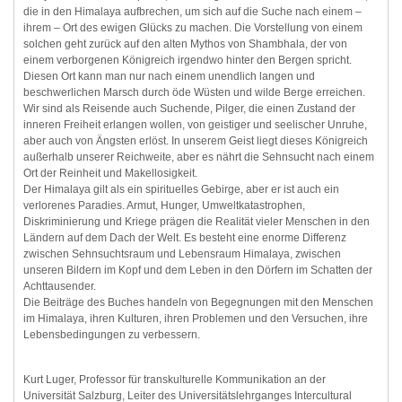
die in den Himalaya aufbrechen, um sich auf die Suche nach einem –
ihrem – Ort des ewigen Glücks zu machen. Die Vorstellung von einem
solchen geht zurück auf den alten Mythos von Shambhala, der von
einem verborgenen Königreich irgendwo hinter den Bergen spricht.
Diesen Ort kann man nur nach einem unendlich langen und
beschwerlichen Marsch durch öde Wüsten und wilde Berge erreichen.
Wir sind als Reisende auch Suchende, Pilger, die einen Zustand der
inneren Freiheit erlangen wollen, von geistiger und seelischer Unruhe,
aber auch von Ängsten erlöst. In unserem Geist liegt dieses Königreich
außerhalb unserer Reichweite, aber es nährt die Sehnsucht nach einem
Ort der Reinheit und Makellosigkeit.
Der Himalaya gilt als ein spirituelles Gebirge, aber er ist auch ein
verlorenes Paradies. Armut, Hunger, Umweltkatastrophen,
Diskriminierung und Kriege prägen die Realität vieler Menschen in den
Ländern auf dem Dach der Welt. Es besteht eine enorme Differenz
zwischen Sehnsuchtsraum und Lebensraum Himalaya, zwischen
unseren Bildern im Kopf und dem Leben in den Dörfern im Schatten der
Achttausender.
Die Beiträge des Buches handeln von Begegnungen mit den Menschen
im Himalaya, ihren Kulturen, ihren Problemen und den Versuchen, ihre
Lebensbedingungen zu verbessern.
Kurt Luger, Professor für transkulturelle Kommunikation an der
Universität Salzburg, Leiter des Universitätslehrganges Intercultural