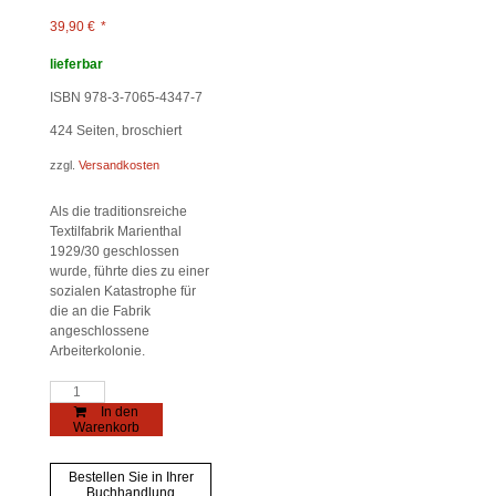
39,90
€
*
lieferbar
ISBN 978-3-7065-4347-7
424
Seiten, broschiert
zzgl.
Versandkosten
Als die traditionsreiche
Textilfabrik Marienthal
1929/30 geschlossen
wurde, führte dies zu einer
sozialen Katastrophe für
die an die Fabrik
angeschlossene
Arbeiterkolonie.
Marienthal
Menge
In den
Warenkorb
Bestellen Sie in Ihrer
Buchhandlung