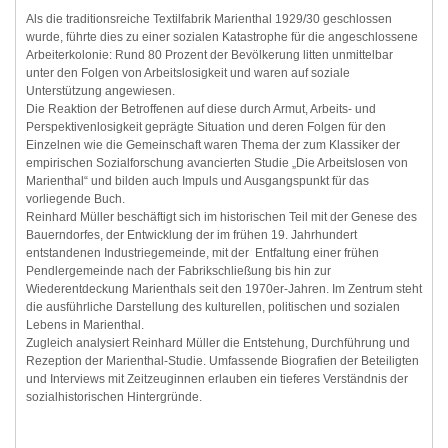
Als die traditionsreiche Textilfabrik Marienthal 1929/30 geschlossen
wurde, führte dies zu einer sozialen Katastrophe für die angeschlossene
Arbeiterkolonie: Rund 80 Prozent der Bevölkerung litten unmittelbar
unter den Folgen von Arbeitslosigkeit und waren auf soziale
Unterstützung angewiesen.
Die Reaktion der Betroffenen auf diese durch Armut, Arbeits- und
Perspektivenlosigkeit geprägte Situation und deren Folgen für den
Einzelnen wie die Gemeinschaft waren Thema der zum Klassiker der
empirischen Sozialforschung avancierten Studie „Die Arbeitslosen von
Marienthal“ und bilden auch Impuls und Ausgangspunkt für das
vorliegende Buch.
Reinhard Müller beschäftigt sich im historischen Teil mit der Genese des
Bauerndorfes, der Entwicklung der im frühen 19. Jahrhundert
entstandenen Industriegemeinde, mit der Entfaltung einer frühen
Pendlergemeinde nach der Fabrikschließung bis hin zur
Wiederentdeckung Marienthals seit den 1970er-Jahren. Im Zentrum steht
die ausführliche Darstellung des kulturellen, politischen und sozialen
Lebens in Marienthal.
Zugleich analysiert Reinhard Müller die Entstehung, Durchführung und
Rezeption der Marienthal-Studie. Umfassende Biografien der Beteiligten
und Interviews mit Zeitzeuginnen erlauben ein tieferes Verständnis der
sozialhistorischen Hintergründe.