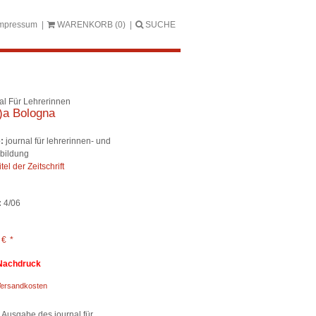
mpressum
WARENKORB
(0)
SUCHE
al Für Lehrerinnen
)a Bologna
:
journal für lehrerinnen- und
rbildung
itel der Zeitschrift
:
4/06
0
€
*
Nachdruck
ersandkosten
 Ausgabe des journal für