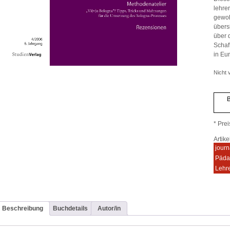
lehre
gewohn
übers
über 
Schaf
in Eu
Nicht v
B
* Prei
Artik
journ
Päda
Lehr
Beschreibung
Buchdetails
Autor/in