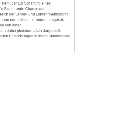
stern, der zur Schaffung eines
h für Studierende Chance und
reich der Lehrer- und Lehrerinnenbildung
iedenen europäischen Ländern umgesetzt
ie von einer
en dabei gleichermaßen dargestellt.
euen Entwicklungen in ihrem Studienalltag