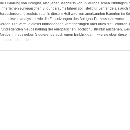
Die Erklärung von Bologna, also jener Beschluss von 29 europäischen Bildungsmini
einheitlichen europäischen Bildungsraums führen soll, stellt für Lehrende als auc
Herausforderung zugleich dar. In diesem Heft wird von anerkannten Experten im Be
eindrucksvoll analysiert, wie die Zielsetzungen des Bologna-Prozesses in versch
werden. Die Vorteile dieser umfassenden Veränderungen aber auch die Gefahren, d
grundlegenden Neugestaltung der europäischen Hochschulstruktur ausgehen, werd
Darüber hinaus geben Studierende auch einen Einblick darin, wie sie eben diese n
erleben und beurteilen.