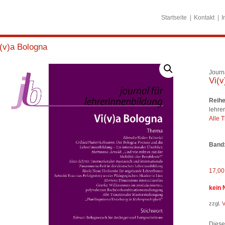
Startseite
Kontakt
I
(v)a Bologna
Journ
Vi(v
Reihe
lehre
Alle T
Band
17,0
kein 
zzgl.
V
Diese