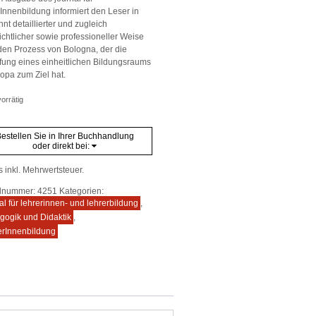
rInnenbildung informiert den Leser in
t detaillierter und zugleich
ichtlicher sowie professioneller Weise
den Prozess von Bologna, der die
fung eines einheitlichen Bildungsraums
ropa zum Ziel hat.
orrätig
estellen Sie in Ihrer Buchhandlung
oder direkt bei:
s inkl. Mehrwertsteuer.
elnummer:
4251
Kategorien:
al für lehrerinnen- und lehrerbildung
,
gogik und Didaktik
,
erInnenbildung