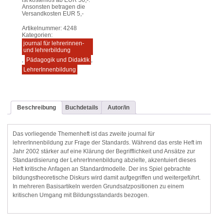
ist kostenlos ab EUR 50,-.
Ansonsten betragen die
Versandkosten EUR 5,-
Artikelnummer:
4248
Kategorien:
journal für lehrerinnen-
und lehrerbildung
,
Pädagogik und Didaktik
,
LehrerInnenbildung
Beschreibung
Buchdetails
Autor/in
Das vorliegende Themenheft ist das zweite journal für
lehrerInnenbildung zur Frage der Standards. Während das erste Heft im
Jahr 2002 stärker auf eine Klärung der Begrifflichkeit und Ansätze zur
Standardisierung der LehrerInnenbildung abzielte, akzentuiert dieses
Heft kritische Anfagen an Standardmodelle. Der ins Spiel gebrachte
bildungstheoretische Diskurs wird damit aufgegriffen und weitergeführt.
In mehreren Basisartikeln werden Grundsatzpositionen zu einem
kritischen Umgang mit Bildungsstandards bezogen.