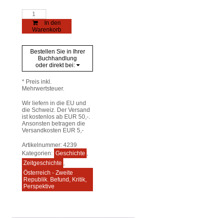
Land
der
In den
Söhne
Warenkorb
Menge
Bestellen Sie in Ihrer
Buchhandlung
oder direkt bei:
* Preis inkl.
Mehrwertsteuer.
Wir liefern in die EU und
die Schweiz. Der Versand
ist kostenlos ab EUR 50,-.
Ansonsten betragen die
Versandkosten EUR 5,-
Artikelnummer:
4239
Kategorien:
Geschichte
,
Zeitgeschichte
,
Österreich - Zweite
Republik. Befund, Kritik,
Perspektive