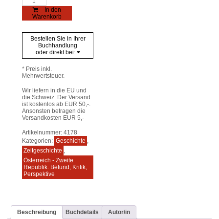
-
In den
Kirche
Warenkorb
-
Spiritualität
in
Bestellen Sie in Ihrer
Österreich
Buchhandlung
nach
oder direkt bei:
1945
Menge
* Preis inkl.
Mehrwertsteuer.
Wir liefern in die EU und
die Schweiz. Der Versand
ist kostenlos ab EUR 50,-.
Ansonsten betragen die
Versandkosten EUR 5,-
Artikelnummer:
4178
Kategorien:
Geschichte
,
Zeitgeschichte
,
Österreich - Zweite
Republik. Befund, Kritik,
Perspektive
Beschreibung
Buchdetails
Autor/in