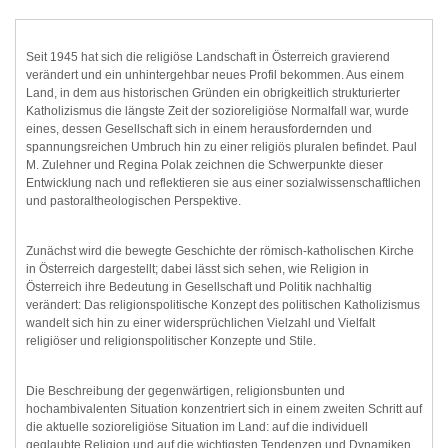
Seit 1945 hat sich die religiöse Landschaft in Österreich gravierend
verändert und ein unhintergehbar neues Profil bekommen. Aus einem
Land, in dem aus historischen Gründen ein obrigkeitlich strukturierter
Katholizismus die längste Zeit der sozioreligiöse Normalfall war, wurde
eines, dessen Gesellschaft sich in einem herausfordernden und
spannungsreichen Umbruch hin zu einer religiös pluralen befindet. Paul
M. Zulehner und Regina Polak zeichnen die Schwerpunkte dieser
Entwicklung nach und reflektieren sie aus einer sozialwissenschaftlichen
und pastoraltheologischen Perspektive.
Zunächst wird die bewegte Geschichte der römisch-katholischen Kirche
in Österreich dargestellt; dabei lässt sich sehen, wie Religion in
Österreich ihre Bedeutung in Gesellschaft und Politik nachhaltig
verändert: Das religionspolitische Konzept des politischen Katholizismus
wandelt sich hin zu einer widersprüchlichen Vielzahl und Vielfalt
religiöser und religionspolitischer Konzepte und Stile.
Die Beschreibung der gegenwärtigen, religionsbunten und
hochambivalenten Situation konzentriert sich in einem zweiten Schritt auf
die aktuelle sozioreligiöse Situation im Land: auf die individuell
geglaubte Religion und auf die wichtigsten Tendenzen und Dynamiken