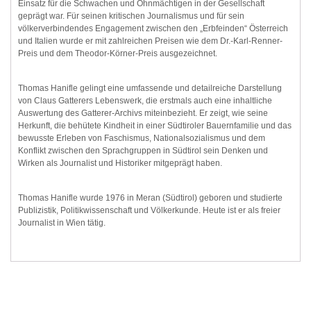
Einsatz für die Schwachen und Ohnmächtigen in der Gesellschaft
geprägt war. Für seinen kritischen Journalismus und für sein
völkerverbindendes Engagement zwischen den „Erbfeinden“ Österreich
und Italien wurde er mit zahlreichen Preisen wie dem Dr.-Karl-Renner-
Preis und dem Theodor-Körner-Preis ausgezeichnet.
Thomas Hanifle gelingt eine umfassende und detailreiche Darstellung
von Claus Gatterers Lebenswerk, die erstmals auch eine inhaltliche
Auswertung des Gatterer-Archivs miteinbezieht. Er zeigt, wie seine
Herkunft, die behütete Kindheit in einer Südtiroler Bauernfamilie und das
bewusste Erleben von Faschismus, Nationalsozialismus und dem
Konflikt zwischen den Sprachgruppen in Südtirol sein Denken und
Wirken als Journalist und Historiker mitgeprägt haben.
Thomas Hanifle wurde 1976 in Meran (Südtirol) geboren und studierte
Publizistik, Politikwissenschaft und Völkerkunde. Heute ist er als freier
Journalist in Wien tätig.