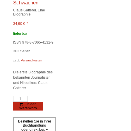
Schwachen
Claus Gatterer. Eine
Biographie
34,90
€
*
lieferbar
ISBN 978-3-7065-4132-9
302
Seiten,
zzgl.
Versandkosten
Die erste Biographie des
bekannten Journalisten
und Historikers Claus
Gatterer.
Im
Zweifel
In den
auf
Warenkorb
Seiten
der
Schwachen
Bestellen Sie in Ihrer
Menge
Buchhandlung
oder direkt bei: