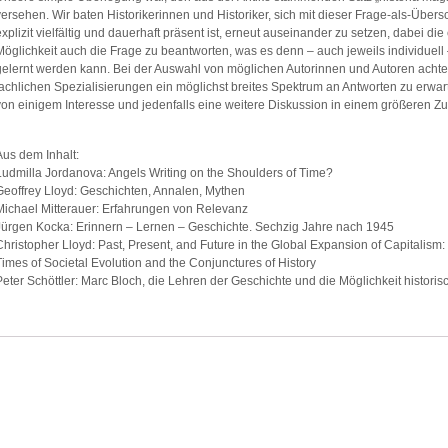
versehen. Wir baten Historikerinnen und Historiker, sich mit dieser Frage-als-Übersc
explizit vielfältig und dauerhaft präsent ist, erneut auseinander zu setzen, dabei 
Möglichkeit auch die Frage zu beantworten, was es denn – auch jeweils individuell
gelernt werden kann. Bei der Auswahl von möglichen Autorinnen und Autoren achtet
fachlichen Spezialisierungen ein möglichst breites Spektrum an Antworten zu erwart
von einigem Interesse und jedenfalls eine weitere Diskussion in einem größeren 
Aus dem Inhalt:
Ludmilla Jordanova: Angels Writing on the Shoulders of Time?
Geoffrey Lloyd: Geschichten, Annalen, Mythen
Michael Mitterauer: Erfahrungen von Relevanz
Jürgen Kocka: Erinnern – Lernen – Geschichte. Sechzig Jahre nach 1945
Christopher Lloyd: Past, Present, and Future in the Global Expansion of Capitalis
Times of Societal Evolution and the Conjunctures of History
Peter Schöttler: Marc Bloch, die Lehren der Geschichte und die Möglichkeit histori