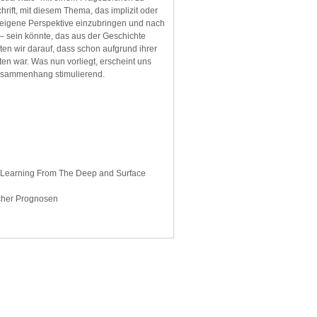
hrift, mit diesem Thema, das implizit oder
die eigene Perspektive einzubringen und nach
 – sein könnte, das aus der Geschichte
en wir darauf, dass schon aufgrund ihrer
en war. Was nun vorliegt, erscheint uns
Zusammenhang stimulierend.
m: Learning From The Deep and Surface
scher Prognosen