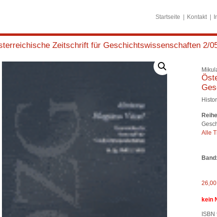
Startseite
Kontakt
I
terreichische Zeitschrift für Geschichtswissenschaften 2/0
Mikula
Öste
Ges
Histor
Reihe
Gesch
Alle T
Band
26,0
kein 
ISBN 