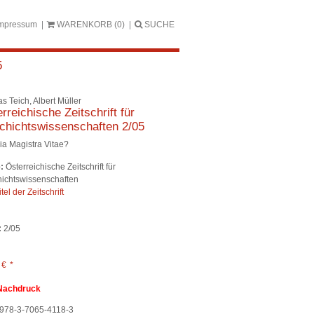
mpressum
WARENKORB
(0)
SUCHE
5
s Teich, Albert Müller
rreichische Zeitschrift für
chichtswissenschaften 2/05
ia Magistra Vitae?
:
Österreichische Zeitschrift für
ichtswissenschaften
itel der Zeitschrift
:
2/05
0
€
*
Nachdruck
978-3-7065-4118-3