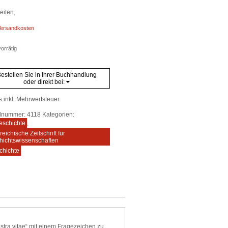
eiten,
ersandkosten
orrätig
estellen Sie in Ihrer Buchhandlung
oder direkt bei:
s inkl. Mehrwertsteuer.
elnummer:
4118
Kategorien:
eschichte
,
reichische Zeitschrift für
hichtswissenschaften
chichte
stra vitae“ mit einem Fragezeichen zu