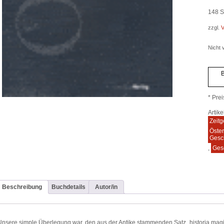
148
S
zzgl.
V
Nicht v
B
* Prei
Artik
Zeitg
Öster
Gesc
,
Ges
Beschreibung
Buchdetails
Autor/in
Unsere simple Überlegung war, den aus der Antike stammenden Satz „historia magi