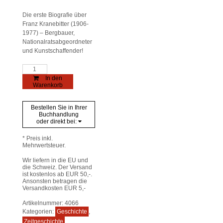
Die erste Biografie über
Franz Kranebitter (1906-
1977) – Bergbauer,
Nationalratsabgeordneter
und Kunstschaffender!
Franz
Kranebitter
In den
Menge
Warenkorb
Bestellen Sie in Ihrer
Buchhandlung
oder direkt bei:
* Preis inkl.
Mehrwertsteuer.
Wir liefern in die EU und
die Schweiz. Der Versand
ist kostenlos ab EUR 50,-.
Ansonsten betragen die
Versandkosten EUR 5,-
Artikelnummer:
4066
Kategorien:
Geschichte
,
Zeitgeschichte
,