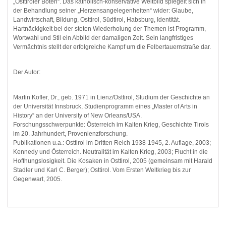
„Osttiroler Boten“. Das katholisch-konservative Weltbild spiegelt sich in
der Behandlung seiner „Herzensangelegenheiten“ wider: Glaube,
Landwirtschaft, Bildung, Osttirol, Südtirol, Habsburg, Identität.
Hartnäckigkeit bei der steten Wiederholung der Themen ist Programm,
Wortwahl und Stil ein Abbild der damaligen Zeit. Sein langfristiges
Vermächtnis stellt der erfolgreiche Kampf um die Felbertauernstraße dar.
Der Autor:
Martin Kofler, Dr., geb. 1971 in Lienz/Osttirol, Studium der Geschichte an
der Universität Innsbruck, Studienprogramm eines „Master of Arts in
History“ an der University of New Orleans/USA.
Forschungsschwerpunkte: Österreich im Kalten Krieg, Geschichte Tirols
im 20. Jahrhundert, Provenienzforschung.
Publikationen u.a.: Osttirol im Dritten Reich 1938-1945, 2. Auflage, 2003;
Kennedy und Österreich. Neutralität im Kalten Krieg, 2003; Flucht in die
Hoffnungslosigkeit. Die Kosaken in Osttirol, 2005 (gemeinsam mit Harald
Stadler und Karl C. Berger); Osttirol. Vom Ersten Weltkrieg bis zur
Gegenwart, 2005.