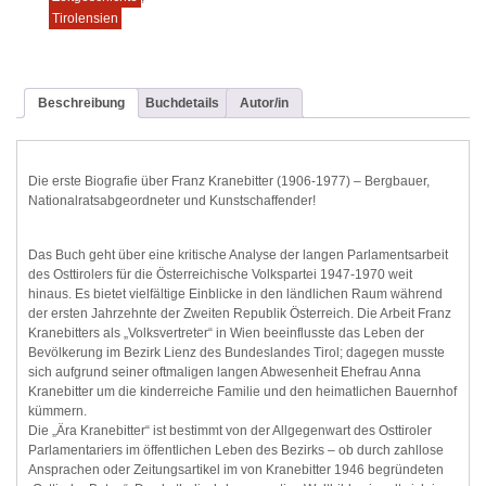
Tirolensien
Beschreibung
Buchdetails
Autor/in
Die erste Biografie über Franz Kranebitter (1906-1977) – Bergbauer,
Nationalratsabgeordneter und Kunstschaffender!
Das Buch geht über eine kritische Analyse der langen Parlamentsarbeit
des Osttirolers für die Österreichische Volkspartei 1947-1970 weit
hinaus. Es bietet vielfältige Einblicke in den ländlichen Raum während
der ersten Jahrzehnte der Zweiten Republik Österreich. Die Arbeit Franz
Kranebitters als „Volksvertreter“ in Wien beeinflusste das Leben der
Bevölkerung im Bezirk Lienz des Bundeslandes Tirol; dagegen musste
sich aufgrund seiner oftmaligen langen Abwesenheit Ehefrau Anna
Kranebitter um die kinderreiche Familie und den heimatlichen Bauernhof
kümmern.
Die „Ära Kranebitter“ ist bestimmt von der Allgegenwart des Osttiroler
Parlamentariers im öffentlichen Leben des Bezirks – ob durch zahllose
Ansprachen oder Zeitungsartikel im von Kranebitter 1946 begründeten