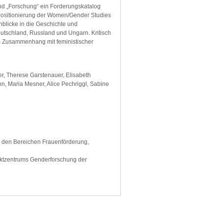
d „Forschung“ ein Forderungskatalog
s Positionierung der Women/Gender Studies
nblicke in die Geschichte und
utschland, Russland und Ungarn. Kritisch
m Zusammenhang mit feministischer
er, Therese Garstenauer, Elisabeth
n, Maria Mesner, Alice Pechriggl, Sabine
 in den Bereichen Frauenförderung,
ojektzentrums Genderforschung der