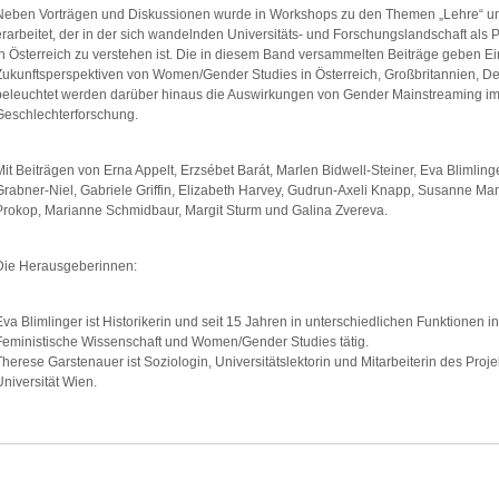
Neben Vorträgen und Diskussionen wurde in Workshops zu den Themen „Lehre“ un
erarbeitet, der in der sich wandelnden Universitäts- und Forschungslandschaft al
in Österreich zu verstehen ist. Die in diesem Band versammelten Beiträge geben Ei
Zukunftsperspektiven von Women/Gender Studies in Österreich, Großbritannien, De
beleuchtet werden darüber hinaus die Auswirkungen von Gender Mainstreaming i
Geschlechterforschung.
Mit Beiträgen von Erna Appelt, Erzsébet Barát, Marlen Bidwell-Steiner, Eva Blimling
Grabner-Niel, Gabriele Griffin, Elizabeth Harvey, Gudrun-Axeli Knapp, Susanne Man
Prokop, Marianne Schmidbaur, Margit Sturm und Galina Zvereva.
Die Herausgeberinnen:
Eva Blimlinger ist Historikerin und seit 15 Jahren in unterschiedlichen Funktionen
Feministische Wissenschaft und Women/Gender Studies tätig.
Therese Garstenauer ist Soziologin, Universitätslektorin und Mitarbeiterin des Pr
Universität Wien.