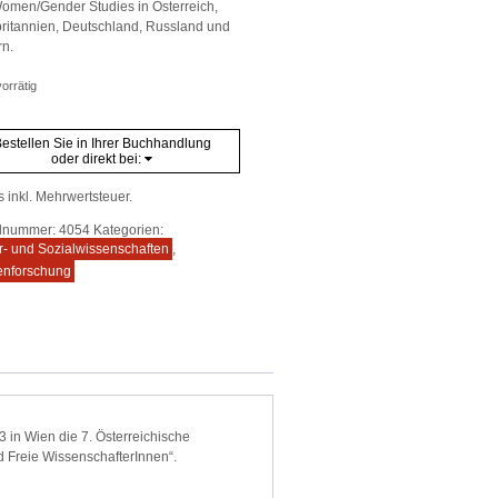
omen/Gender Studies in Österreich,
ritannien, Deutschland, Russland und
n.
orrätig
estellen Sie in Ihrer Buchhandlung
oder direkt bei:
s inkl. Mehrwertsteuer.
elnummer:
4054
Kategorien:
r- und Sozialwissenschaften
,
enforschung
in Wien die 7. Österreichische
d Freie WissenschafterInnen“.