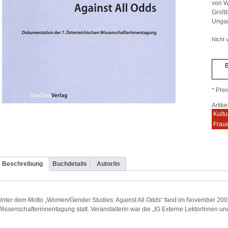
von W
Großb
Ungar
Nicht v
B
* Prei
Artik
Kultu
Frau
Beschreibung
Buchdetails
Autor/in
Unter dem Motto „Women/Gender Studies: Against All Odds“ fand im November 2003 
Wissenschafterinnentagung statt. Veranstalterin war die „IG Externe LektorInnen un