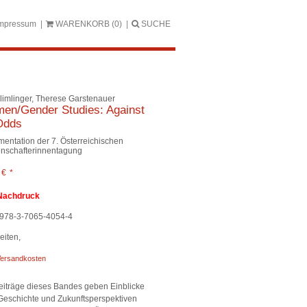
mpressum
WARENKORB
(0)
SUCHE
limlinger, Therese Garstenauer
en/Gender Studies: Against
Odds
entation der 7. Österreichischen
nschafterinnentagung
0
€
*
Nachdruck
978-3-7065-4054-4
eiten,
ersandkosten
eiträge dieses Bandes geben Einblicke
Geschichte und Zukunftsperspektiven