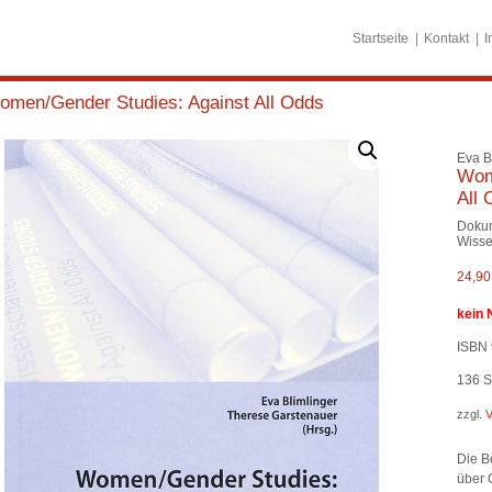
Startseite
Kontakt
I
omen/Gender Studies: Against All Odds
Eva B
Wom
All 
Dokum
Wisse
24,9
kein 
ISBN 
136
S
zzgl.
V
Die B
über 