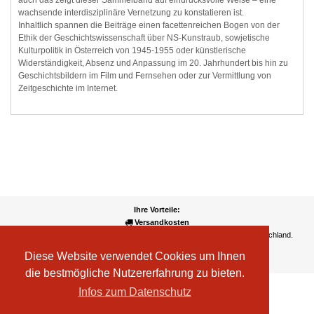
wachsende interdisziplinäre Vernetzung zu konstatieren ist.
Inhaltlich spannen die Beiträge einen facettenreichen Bogen von der
Ethik der Geschichtswissenschaft über NS-Kunstraub, sowjetische
Kulturpolitik in Österreich von 1945-1955 oder künstlerische
Widerständigkeit, Absenz und Anpassung im 20. Jahrhundert bis hin zu
Geschichtsbildern im Film und Fernsehen oder zur Vermittlung von
Zeitgeschichte im Internet.
Ihre Vorteile:
Versandkosten
Wir liefern kostenlos ab EUR 50,- Bestellwert nach Österreich und Deutschland.
Zahlungsarten
Diese Website verwendet Cookies um Ihnen
Wir akzeptieren Kreditkarte, PayPal, Sofortüberweisung
die bestmögliche Nutzererfahrung zu bieten.
Infos zum Datenschutz