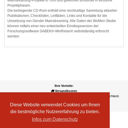
Mainstreaming-Projekte in Tirol und gewinnen Einblicke in einzelne
Projektphasen.
Die beiliegende CD-Rom enthält eine reichhaltige Sammlung aktueller
Publikationen, Checklisten, Leitfäden, Links und Kontakte für die
Umsetzung von Gender Mainstreaming. Alle Daten der WoMen-Studie
können mittels einer neu entwickelten Einstiegsversion der
Forschungssoftware GABEK®-WinRelan® selbstständig erforscht
werden.
Ihre Vorteile:
Versandkosten
Wir liefern kostenlos ab EUR 50,- Bestellwert nach Österreich und Deutschland.
Zahlungsarten
Diese Website verwendet Cookies um Ihnen
Wir akzeptieren Kreditkarte, PayPal, Sofortüberweisung
die bestmögliche Nutzererfahrung zu bieten.
Infos zum Datenschutz