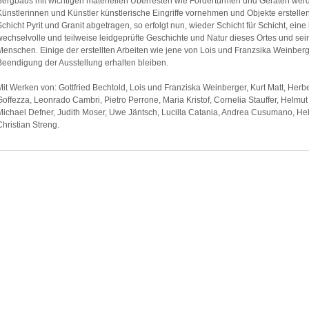
Bergbaus mit wichtigen materiellen Überresten wie Fördertürmen und Geräten werd
Künstlerinnen und Künstler künstlerische Eingriffe vornehmen und Objekte erstellen
Schicht Pyrit und Granit abgetragen, so erfolgt nun, wieder Schicht für Schicht, ei
wechselvolle und teilweise leidgeprüfte Geschichte und Natur dieses Ortes und sei
Menschen. Einige der erstellten Arbeiten wie jene von Lois und Franzsika Weinber
Beendigung der Ausstellung erhalten bleiben.
Mit Werken von: Gottfried Bechtold, Lois und Franziska Weinberger, Kurt Matt, Herbe
Goffezza, Leonrado Cambri, Pietro Perrone, Maria Kristof, Cornelia Stauffer, Helmu
Michael Defner, Judith Moser, Uwe Jäntsch, Lucilla Catania, Andrea Cusumano, Hel
Christian Streng.