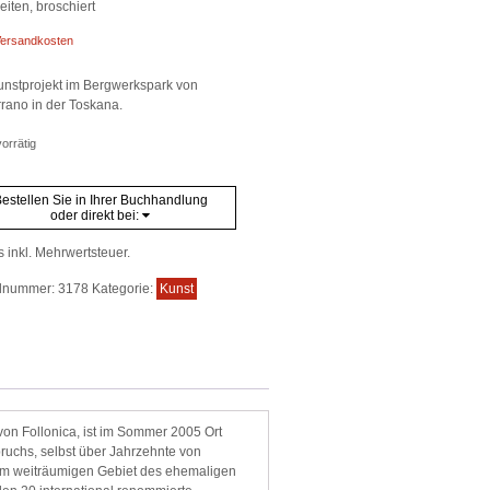
iten, broschiert
ersandkosten
unstprojekt im Bergwerkspark von
rano in der Toskana.
orrätig
estellen Sie in Ihrer Buchhandlung
oder direkt bei:
s inkl. Mehrwertsteuer.
elnummer:
3178
Kategorie:
Kunst
von Follonica, ist im Sommer 2005 Ort
ruchs, selbst über Jahrzehnte von
 im weiträumigen Gebiet des ehemaligen