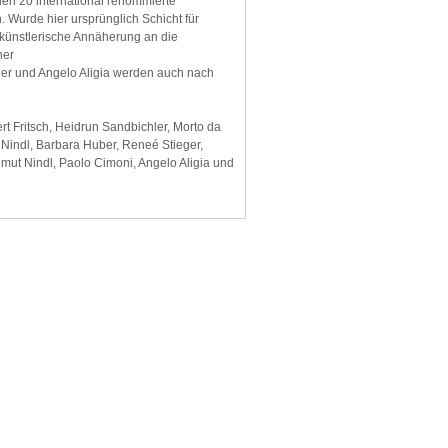
en 20 international renommierte
. Wurde hier ursprünglich Schicht für
ne künstlerische Annäherung an die
ner
ger und Angelo Aligia werden auch nach
rt Fritsch, Heidrun Sandbichler, Morto da
t Nindl, Barbara Huber, Reneé Stieger,
mut Nindl, Paolo Cimoni, Angelo Aligia und