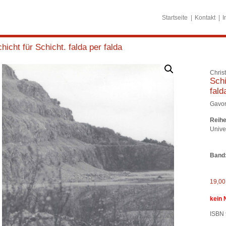
Startseite
Kontakt
I
hicht für Schicht. falda per falda
Chris
Schi
fald
Gavor
Reihe
Unive
Band
19,0
kein 
ISBN 