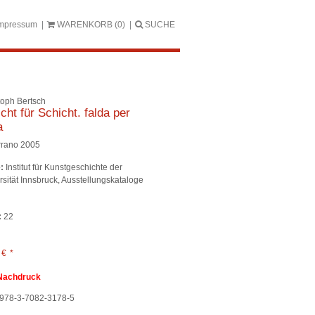
mpressum
WARENKORB
(0)
SUCHE
toph Bertsch
cht für Schicht. falda per
a
rano 2005
:
Institut für Kunstgeschichte der
rsität Innsbruck, Ausstellungskataloge
:
22
0
€
*
Nachdruck
978-3-7082-3178-5