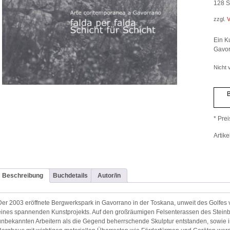
128
Se
zzgl.
V
Ein K
Gavor
Nicht v
B
* Prei
Artik
Beschreibung
Buchdetails
Autor/in
Der 2003 eröffnete Bergwerkspark in Gavorrano in der Toskana, unweit des Golfes 
eines spannenden Kunstprojekts. Auf den großräumigen Felsenterassen des Steinb
unbekannten Arbeitern als die Gegend beherrschende Skulptur entstanden, sowie