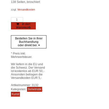
138
Seiten, broschiert
zzgl.
Versandkosten
Quart
Heft
In den
für
Warenkorb
Kultur
Tirol
1/2003
Bestellen Sie in Ihrer
Menge
Buchhandlung
oder direkt bei:
* Preis inkl.
Mehrwertsteuer.
Wir liefern in die EU und
die Schweiz. Der Versand
ist kostenlos ab EUR 50,-.
Ansonsten betragen die
Versandkosten EUR 5,-
Artikelnummer:
3132
Kategorien:
Belletristik
,
Kunst