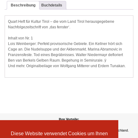
Beschreibung
Buchdetails
Quart Heft für Kultur Tirol – die vom Land Tirol herausgegebene
Nachfolgezeitschrift von ‚das fenster‘.
Inhalt von Nr. 1
Lois Weinberger: Perfekt provisorische Gebiete. Ein Kellner hört sich
Cage an. Die Nudelsuppe und der Aktienmarkt. Marina Abramovic in
Franzensfeste. Tod eines Begräbnisses. Walter Niedermayr defloriert
Ben van Berkels Gelben Raum. Begehung in Semirurale. ÿ
Und mehr. Originalbeilage von Wolfgang Mitterer und Erdem Tunakan.
Ihre Vorteile:
Versandkosten
Wir liefern kostenlos ab EUR 50,- Bestellwert nach Österreich und Deutschland.
Diese Website verwendet Cookies um Ihnen
Zahlungsarten