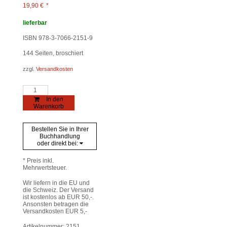
19,90
€
*
lieferbar
ISBN 978-3-7066-2151-9
144
Seiten, broschiert
zzgl.
Versandkosten
Nauenfahrt
Menge
In den
Warenkorb
Bestellen Sie in Ihrer
Buchhandlung
oder direkt bei:
* Preis inkl.
Mehrwertsteuer.
Wir liefern in die EU und
die Schweiz. Der Versand
ist kostenlos ab EUR 50,-.
Ansonsten betragen die
Versandkosten EUR 5,-
Artikelnummer:
2151