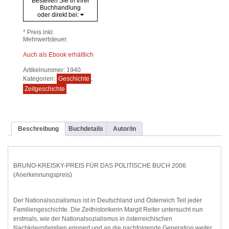
Bestellen Sie in Ihrer
Buchhandlung
oder direkt bei:
* Preis inkl.
Mehrwertsteuer.
Auch als Ebook erhältlich
Artikelnummer:
1940
Kategorien:
Geschichte
,
Zeitgeschichte
Beschreibung
Buchdetails
Autor/in
BRUNO-KREISKY-PREIS FÜR DAS POLITISCHE BUCH 2006
(Anerkennungspreis)
Der Nationalsozialismus ist in Deutschland und Österreich Teil jeder
Familiengeschichte. Die Zeithistorikerin Margit Reiter untersucht nun
erstmals, wie der Nationalsozialismus in österreichischen
Nachkriegsfamilien erinnert und an die nachfolgende Generation weiter