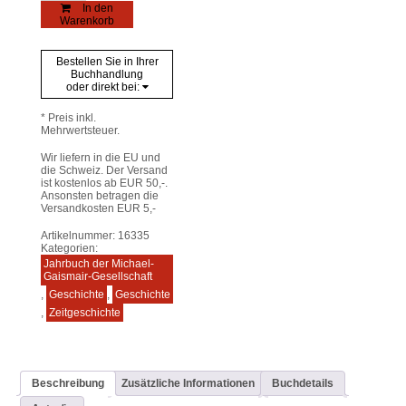
in
In den
Ordnung
Warenkorb
Menge
Bestellen Sie in Ihrer
Buchhandlung
oder direkt bei:
* Preis inkl.
Mehrwertsteuer.
Wir liefern in die EU und
die Schweiz. Der Versand
ist kostenlos ab EUR 50,-.
Ansonsten betragen die
Versandkosten EUR 5,-
Artikelnummer:
16335
Kategorien:
Jahrbuch der Michael-
Gaismair-Gesellschaft
,
Geschichte
,
Geschichte
,
Zeitgeschichte
Beschreibung
Zusätzliche Informationen
Buchdetails