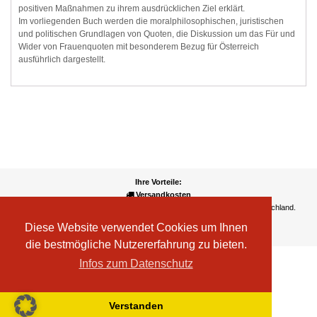
positiven Maßnahmen zu ihrem ausdrücklichen Ziel erklärt.
Im vorliegenden Buch werden die moralphilosophischen, juristischen
und politischen Grundlagen von Quoten, die Diskussion um das Für und
Wider von Frauenquoten mit besonderem Bezug für Österreich
ausführlich dargestellt.
Ihre Vorteile:
Versandkosten
Wir liefern kostenlos ab EUR 50,- Bestellwert nach Österreich und Deutschland.
Zahlungsarten
Diese Website verwendet Cookies um Ihnen
Wir akzeptieren Kreditkarte, PayPal, Sofortüberweisung
die bestmögliche Nutzererfahrung zu bieten.
Infos zum Datenschutz
Verstanden