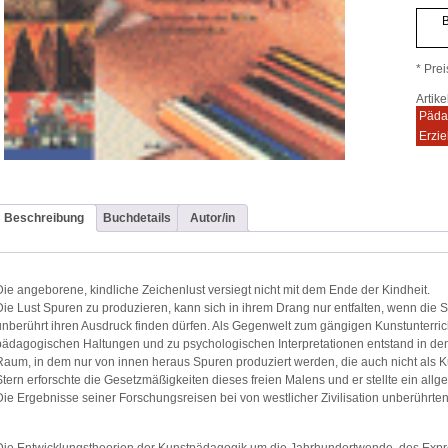
B
* Prei
Artik
Päda
Erzi
Beschreibung
Buchdetails
Autor/in
Die angeborene, kindliche Zeichenlust versiegt nicht mit dem Ende der Kindheit.
Die Lust Spuren zu produzieren, kann sich in ihrem Drang nur entfalten, wenn die
unberührt ihren Ausdruck finden dürfen. Als Gegenwelt zum gängigen Kunstunterric
pädagogischen Haltungen und zu psychologischen Interpretationen entstand in den 5
Raum, in dem nur von innen heraus Spuren produziert werden, die auch nicht als 
Stern erforschte die Gesetzmäßigkeiten dieses freien Malens und er stellte ein al
Die Ergebnisse seiner Forschungsreisen bei von westlicher Zivilisation unberührt
Die Entwicklungstheorien der Kunstpädagogik um die Jahrhundertwende, des Expr