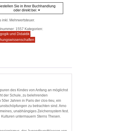
estellen Sie in Ihrer Buchhandlung
oder direkt bei:
s inkl. Mehrwertsteuer.
elnummer:
1557
Kategorien:
gogik und Didaktik
,
ehungswissenschaften
 Spuren des Kindes von Anfang an möglichst
ht der Schule, zu belehrenden
0er Jahren in Paris der clos-lieu, ein
Kunstschöpfungen zu betrachten sind. Arno
lgemeines, unabhängiges Zeichensystem fest.
en Kulturen untermauern Sterns Thesen.
essionismus, der Jugendkunstklassen von