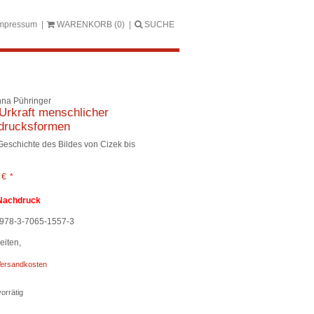
mpressum
WARENKORB
(0)
SUCHE
na Pühringer
Urkraft menschlicher
drucksformen
Geschichte des Bildes von Cizek bis
0
€
*
Nachdruck
978-3-7065-1557-3
eiten,
ersandkosten
orrätig