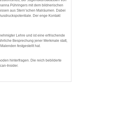
hanna Pühringers mit dem bildnerischen
bnissen aus Stern’schen Malräumen. Dabei
 Ausdruckspotentiale. Der enge Kontakt
nehmigter Lehre und ist eine erfrischende
ührliche Besprechung jener Merkmale statt,
Malenden festgestellt hat.
den hinterfragen. Die reich bebilderte
can-Insider.