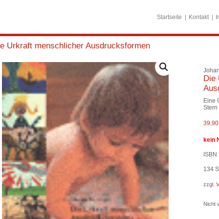
Startseite
Kontakt
I
ie Urkraft menschlicher Ausdrucksformen
Johan
Die 
Aus
Eine 
Stern
39,9
kein 
ISBN 
134
S
zzgl.
V
Nicht v