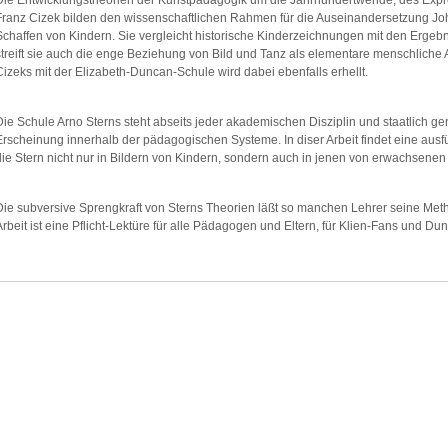
Franz Cizek bilden den wissenschaftlichen Rahmen für die Auseinandersetzung Jo
Schaffen von Kindern. Sie vergleicht historische Kinderzeichnungen mit den Erge
streift sie auch die enge Beziehung von Bild und Tanz als elementare menschliche
Cizeks mit der Elizabeth-Duncan-Schule wird dabei ebenfalls erhellt.
Die Schule Arno Sterns steht abseits jeder akademischen Disziplin und staatlich ge
Erscheinung innerhalb der pädagogischen Systeme. In diser Arbeit findet eine ausf
die Stern nicht nur in Bildern von Kindern, sondern auch in jenen von erwachsenen 
Die subversive Sprengkraft von Sterns Theorien läßt so manchen Lehrer seine Metho
Arbeit ist eine Pflicht-Lektüre für alle Pädagogen und Eltern, für Klien-Fans und Dun