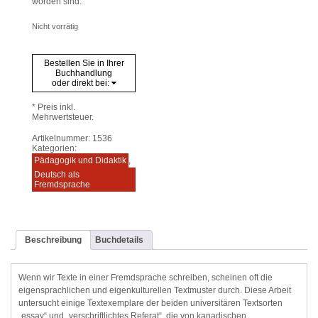
worden sind.
Nicht vorrätig
Bestellen Sie in Ihrer
Buchhandlung
oder direkt bei:
* Preis inkl.
Mehrwertsteuer.
Artikelnummer:
1536
Kategorien:
Pädagogik und Didaktik
,
Deutsch als
Fremdsprache
Beschreibung
Buchdetails
Wenn wir Texte in einer Fremdsprache schreiben, scheinen oft die
eigensprachlichen und eigenkulturellen Textmuster durch. Diese Arbeit
untersucht einige Textexemplare der beiden universitären Textsorten
„essay“ und „verschriftlichtes Referat“, die von kanadischen