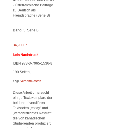
Reihe:
Theorie und Praxis
- Österreichische Beiträge
zu Deutsch als
Fremdsprache (Serie B)
Band:
5, Serie B
34,90
€
*
kein Nachdruck
ISBN 978-3-7065-1536-8
190
Seiten,
zzgl.
Versandkosten
Diese Arbeit untersucht
einige Textexemplare der
beiden universitären
Textsorten „essay“ und
„verschriftlichtes Referat“,
die von kanadischen
Studierenden produziert