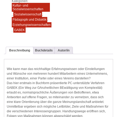
Kategorien:
Kultur- und
Sozialwissenschaften
,
Sozialwissenschaft
,
Pädagogik und Didaktik
,
Erziehungswissenschaften
,
GABEK
Beschreibung
Buchdetails
Autor/in
Wie kann man das reichhaltige Erfahrungswissen oder Einstellungen
und Wünsche von mehreren hundert Mitarbeitern eines Unternehmens,
einer Institution, einer Partei oder eines Vereins darstellen?
Das hier erstmals in Buchform präsentierte PC-unterstützte Verfahren
GABEK (Ein Weg zur GAnzheitlichen BEwältigung von Komplexität)
erlaubt es, normalsprachliche Äußerungen von Betroffenen, etwa
Antworten auf offene Fragen, so miteinander zu vernetzen, dass sich
eine klare Orientierung über die ganze Meinungslandschaft anbietet.
Unmittelbar ergeben sich mögliche Leitbilder, Ziele und Maßnahmen für
die verschiedenen Interessengruppen. Handlungswege eröffnen sich,
Folgen von Maßnahmen können abgeschätzt werden.