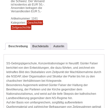
die Schweiz. Der Versand
ist kostenlos ab EUR 50,-.
Ansonsten betragen die
Versandkosten EUR 5,-
Artikelnummer:
1161
Kategorien:
Geschichte
,
Zeitgeschichte
Beschreibung
Buchdetails
Autor/in
SS-Gebirgsjägerschule, Konzentrationslager in Neustift: Günter Falser
berichtet von den Entwicklungen, die dazu führten, und zeichnet ein
lebhaftes Bild des Stubaitales vom Zeitpunkt der Machtübernahme durch
die NSDAP, über Organisation und Struktur der Partei bis hin zu den
chaotischen Verhältnissen bei Kriegsende.
Besonderes Augenmerk widmet Günter Falser der Haltung der
Bevölkerung, der Parteien und der Kirche gegenüber dem
Nationalsozialismus, und weist auf die tiefe Skepsis der katholischen
Landbevölkerung gegenüber dem NS-Regime hin.
Auf der Basis von umfangreichem, sorgfältig aufbereitetem
Quellenmaterial und zahlreicher Befragungen von ZeitzeugInnen gelingt