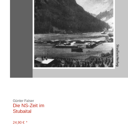
Günter Falser
Die NS-Zeit im
Stubaital
24,90
€
*