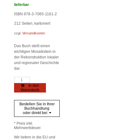
lieferbar
ISBN 978-3-7065-1161-2
212
Seiten, kartoniert
zzgl.
Versandkosten
Das Buch stellt einen
wichtigen Mosaikstein in
der Rekonstruktion lokaler
und regionaler Geschichte
dar.
Die
NS-
In den
Zeit
Warenkorb
im
Stubaital
Menge
Bestellen Sie in Ihrer
Buchhandlung
oder direkt bei:
* Preis inkl.
Mehrwertsteuer.
Wir liefern in die EU und