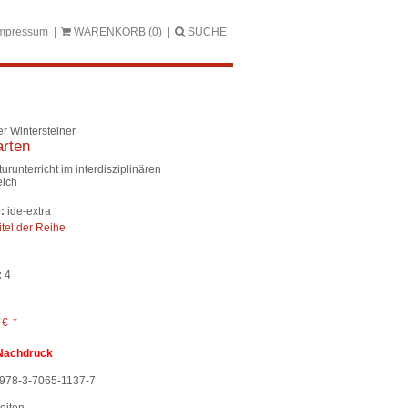
mpressum
WARENKORB
(0)
SUCHE
r Wintersteiner
rten
turunterricht im interdisziplinären
eich
:
ide-extra
itel der Reihe
:
4
0
€
*
Nachdruck
978-3-7065-1137-7
eiten,