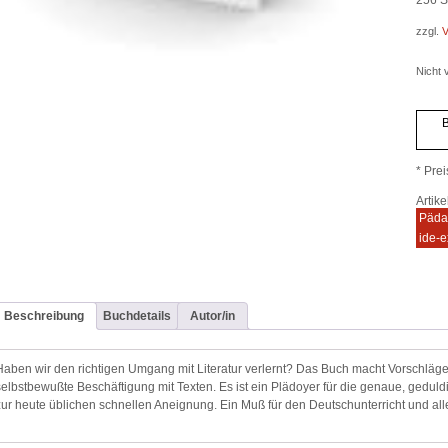
zzgl.
V
Nicht v
B
* Prei
Artik
Päda
ide-e
Beschreibung
Buchdetails
Autor/in
Haben wir den richtigen Umgang mit Literatur verlernt? Das Buch macht Vorschläge
selbstbewußte Beschäftigung mit Texten. Es ist ein Plädoyer für die genaue, gedul
zur heute üblichen schnellen Aneignung. Ein Muß für den Deutschunterricht und alle