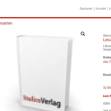
Startseite
Kontakt
I
esarten
Werne
Lesa
Litera
Vergl
Reihe
Alle T
Band
32,9
kein 
ISBN 
256
S