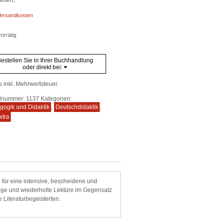
ersandkosten
orrätig
estellen Sie in Ihrer Buchhandlung
oder direkt bei:
s inkl. Mehrwertsteuer.
elnummer:
1137
Kategorien:
gogik und Didaktik
,
Deutschdidaktik
,
xtra
 für eine intensive, bescheidene und
dige und wiederholte Lektüre im Gegensatz
 Literaturbegeisterten.