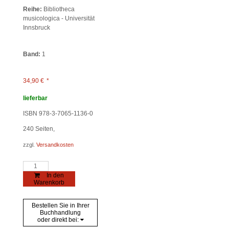
Reihe:
Bibliotheca
musicologica - Universität
Innsbruck
Band:
1
34,90
€
*
lieferbar
ISBN 978-3-7065-1136-0
240
Seiten,
zzgl.
Versandkosten
Der
Ball
In den
Menge
Warenkorb
Bestellen Sie in Ihrer
Buchhandlung
oder direkt bei: