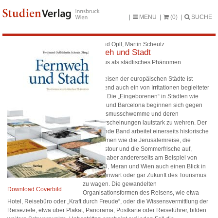
MENU
(0)
SUCHE
Ferdinand Opll, Martin Scheutz
Fernweh und Stadt
Tourismus als städtisches Phänomen
Das Bereisen der europäischen Städte ist
zunehmend auch ein von Irritationen begleiteter
Prozess: Die „Eingeborenen“ in Städten wie
Venedig und Barcelona beginnen sich gegen
die Tourismusschwemme und deren
Begleiterscheinungen lautstark zu wehren. Der
vorliegende Band arbeitet einerseits historische
Reiseformen wie die Jerusalemreise, die
Kavalierstour und die Sommerfrische auf,
versucht aber andererseits am Beispiel von
Kitzbühel, Meran und Wien auch einen Blick in
die Gegenwart oder gar Zukunft des Tourismus
zu wagen. Die gewandelten
Download Coverbild
Organisationsformen des Reisens, wie etwa
Hotel, Reisebüro oder „Kraft durch Freude“, oder die Wissensvermittlung der
Reiseziele, etwa über Plakat, Panorama, Postkarte oder Reiseführer, bilden