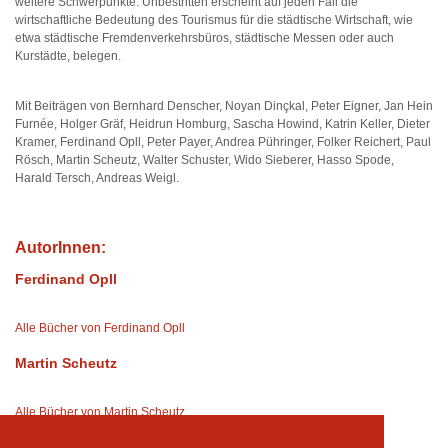
weitere Schwerpunkte. Unbestritten erscheint auf jeden Fall die
wirtschaftliche Bedeutung des Tourismus für die städtische Wirtschaft, wie
etwa städtische Fremdenverkehrsbüros, städtische Messen oder auch
Kurstädte, belegen.
Mit Beiträgen von Bernhard Denscher, Noyan Dinçkal, Peter Eigner, Jan Hein
Furnée, Holger Gräf, Heidrun Homburg, Sascha Howind, Katrin Keller, Dieter
Kramer, Ferdinand Opll, Peter Payer, Andrea Pühringer, Folker Reichert, Paul
Rösch, Martin Scheutz, Walter Schuster, Wido Sieberer, Hasso Spode,
Harald Tersch, Andreas Weigl.
AutorInnen:
Ferdinand Opll
Alle Bücher von Ferdinand Opll
Martin Scheutz
Alle Bücher von Martin Scheutz