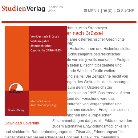
MENU
(0)
SUCHE
Martin Scheutz, Arno Strohmeyer
Von Lier nach Brüssel
Schlüsseljahre österreichischer Geschichte
(1496-1995)
Namhafte Historikerinnen und Historiker stellen
vierzehn Schlüsseljahre österreichischer
Geschichte vor: ein jeweils markantes Ereignis,
das einen tiefen Einschnitt bedeutete und
grundlegende Weichen für die weitere
Entwicklung stellte. Die Zeitspanne reicht von
den Anfängen des Weltreichs der Habsburger
1496 bis zum Beitritt Österreichs zur
Europäischen Union 1995. Basierend auf dem
letzten Stand der Forschung wird das
Zusammentreffen von Vergangenheit und
Zukunft in einem einzelnen Ereignis in seinen
österreichischen und europäischen
Zusammenhängen dargestellt. Erläutert werden
Download Coverbild
zudem alternative Entwicklungsmöglichkeiten
und strukturelle Rahmenbedingungen der Zäsur als „Erinnerungsort“ im
Gedächtnisspeicher verschiedener Epochen. Eine kurze, thematisch