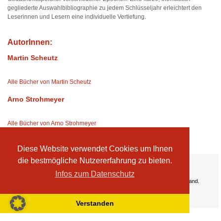
gegliederte Auswahlbibliographie zu jedem Schlüsseljahr erleichtert den
Leserinnen und Lesern eine individuelle Vertiefung.
AutorInnen:
Martin Scheutz
Alle Bücher von Martin Scheutz
Arno Strohmeyer
Alle Bücher von Arno Strohmeyer
Diese Website verwendet Cookies um Ihnen
die bestmögliche Nutzererfahrung zu bieten.
Ihre Vorteile:
Versandkosten
Infos zum Datenschutz
Wir liefern kostenlos ab EUR 50,- Bestellwert nach Österreich und Deutschland.
Zahlungsarten
Wir akzeptieren Kreditkarte, PayPal, Sofortüberweisung
Verstanden